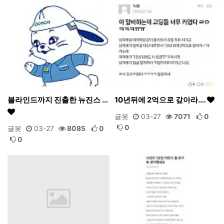
블라인드까지 진출한 뉴진스 …
10년뒤에 2억으로 갚아라.…
글봇
03-27
7071
0
0
글봇
03-27
8085
0
0