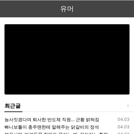
유머
최근글
등록일
농사짓겠다며 퇴사한 반도체 직원… 근황 밝혀짐
04.03
등록일
빠니보틀이 충주맨한테 말해주는 닭갈비의 정석
04.03
등록일