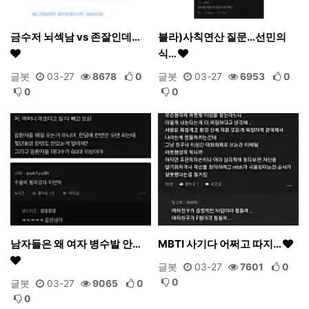
금수저 뇌섹남 vs 존잘인데…
블라)사칙연산 질문…선민의
식…
글봇
03-27
8678
0
글봇
03-27
6953
0
0
0
남자들은 왜 여자 병수발 안…
MBTI 사기다 어쩌고 따지…
글봇
03-27
7601
0
0
글봇
03-27
9065
0
0