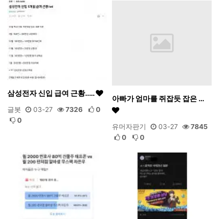
삼성전자 신입 급여 근황..…
아빠가 엄마를 쥐잡듯 잡은 …
글봇
03-27
7326
0
0
유머자판기
03-27
7845
0
0