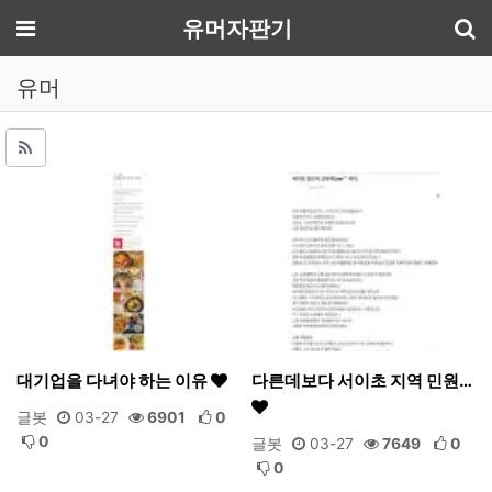
기
메뉴
유머자판기
유머
대기업을 다녀야 하는 이유
다른데보다 서이초 지역 민원…
글봇
03-27
6901
0
0
글봇
03-27
7649
0
0