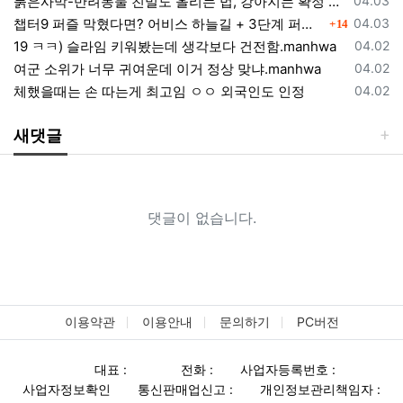
붉은사막-반려동물 친밀도 올리는 법, 강아지는 확정 고양이는 조건 확인
04.03
댓글
등록일
챕터9 퍼즐 막혔다면? 어비스 하늘길 + 3단계 퍼즐 공략 순서 정리 (길찾기 포함)
04.03
14
등록일
19 ㅋㅋ) 슬라임 키워봤는데 생각보다 건전함.manhwa
04.02
등록일
여군 소위가 너무 귀여운데 이거 정상 맞냐.manhwa
04.02
등록일
체했을때는 손 따는게 최고임 ㅇㅇ 외국인도 인정
04.02
새댓글
댓글이 없습니다.
이용약관
이용안내
문의하기
PC버전
대표 :
전화 :
사업자등록번호 :
사업자정보확인
통신판매업신고 :
개인정보관리책임자 :