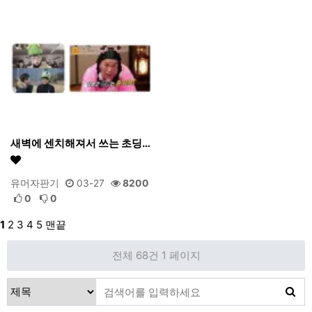
새벽에 센치해져서 쓰는 초딩…
유머자판기
03-27
8200
0
0
1
2
3
4
5
맨끝
전체 68건
1 페이지