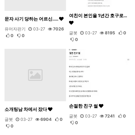
여친이 본인을 1년간 호구로…
문자 사기 당하는 어르신..…
유머자판기
03-27
7026
글봇
03-27
8195
0
0
0
0
손절한 친구 썰
소개팅남 차에서 잤다
글봇
03-27
7241
0
글봇
03-27
6904
0
0
0