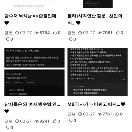
금수저 뇌섹남 vs 존잘인데…
블라)사칙연산 질문…선민의
식…
글봇
03-27
8764
0
글봇
03-27
7051
0
0
0
남자들은 왜 여자 병수발 안…
MBTI 사기다 어쩌고 따지…
글봇
03-27
7761
0
0
글봇
03-27
9241
0
0