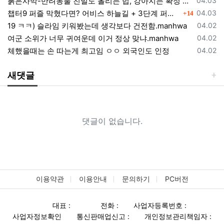
붉은사막-반려동물 친밀도 올리는 법, 강아지는 확정 고양이는 조건 확인
04.03
댓글
등록일
챕터9 퍼즐 막혔다면? 어비스 하늘길 + 3단계 퍼즐 공략 순서 정리 (길찾기 포함)
04.03
14
등록일
19 ㅋㅋ) 슬라임 키워봤는데 생각보다 건전함.manhwa
04.02
등록일
여군 소위가 너무 귀여운데 이거 정상 맞냐.manhwa
04.02
등록일
체했을때는 손 따는게 최고임 ㅇㅇ 외국인도 인정
04.02
새댓글
댓글이 없습니다.
이용약관
이용안내
문의하기
PC버전
대표 :
전화 :
사업자등록번호 :
사업자정보확인
통신판매업신고 :
개인정보관리책임자 :