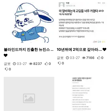
블라인드까지 진출한 뉴진스 …
10년뒤에 2억으로 갚아라.…
글봇
03-27
7166
0
0
글봇
03-27
8237
0
0