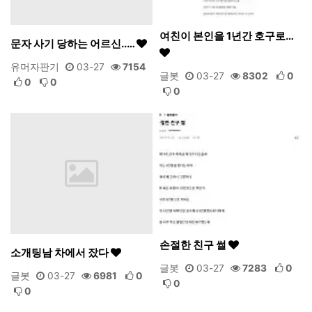
여친이 본인을 1년간 호구로…
문자 사기 당하는 어르신..…
유머자판기
03-27
7154
글봇
03-27
8302
0
0
0
0
손절한 친구 썰
소개팅남 차에서 잤다
글봇
03-27
7283
0
글봇
03-27
6981
0
0
0