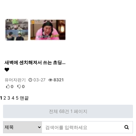
새벽에 센치해져서 쓰는 초딩…
유머자판기
03-27
8321
0
0
1
2
3
4
5
맨끝
전체 68건
1 페이지