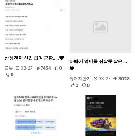
삼성전자 신입 급여 근황..…
아빠가 엄마를 쥐잡듯 잡은 …
글봇
03-27
7454
0
0
유머자판기
03-27
8028
0
0