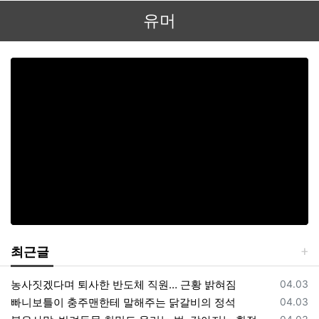
유머
최근글
등록일
농사짓겠다며 퇴사한 반도체 직원… 근황 밝혀짐
04.03
등록일
빠니보틀이 충주맨한테 말해주는 닭갈비의 정석
04.03
등록일