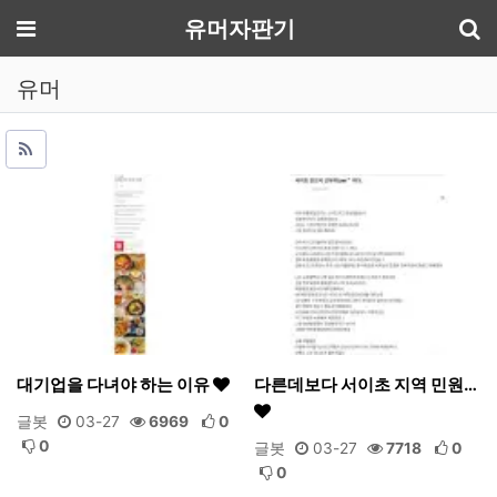
기
메뉴
유머자판기
유머
대기업을 다녀야 하는 이유
다른데보다 서이초 지역 민원…
글봇
03-27
6969
0
0
글봇
03-27
7718
0
0