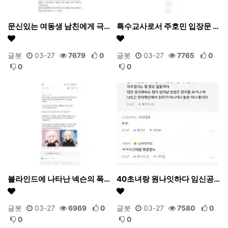
문신있는 여동생 남친에게 극…
특수교사로서 주호민 입장문 …
글봇
03-27
7679
0
글봇
03-27
7765
0
0
0
블라인드에 나타난 넥슨의 폭…
40초녀랑 원나잇하다 임신공…
글봇
03-27
6969
0
글봇
03-27
7580
0
0
0