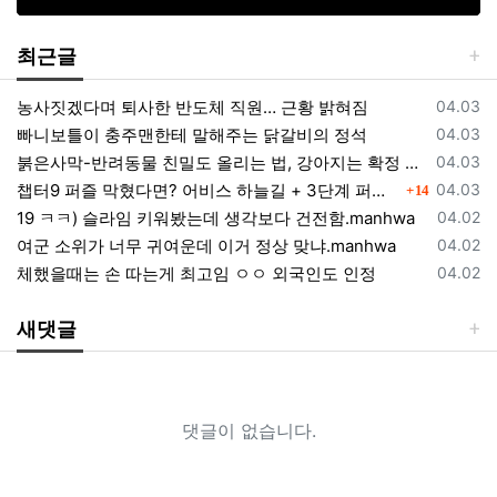
최근글
등록일
농사짓겠다며 퇴사한 반도체 직원… 근황 밝혀짐
04.03
등록일
빠니보틀이 충주맨한테 말해주는 닭갈비의 정석
04.03
등록일
붉은사막-반려동물 친밀도 올리는 법, 강아지는 확정 고양이는 조건 확인
04.03
댓글
등록일
챕터9 퍼즐 막혔다면? 어비스 하늘길 + 3단계 퍼즐 공략 순서 정리 (길찾기 포함)
04.03
14
등록일
19 ㅋㅋ) 슬라임 키워봤는데 생각보다 건전함.manhwa
04.02
등록일
여군 소위가 너무 귀여운데 이거 정상 맞냐.manhwa
04.02
등록일
체했을때는 손 따는게 최고임 ㅇㅇ 외국인도 인정
04.02
새댓글
댓글이 없습니다.