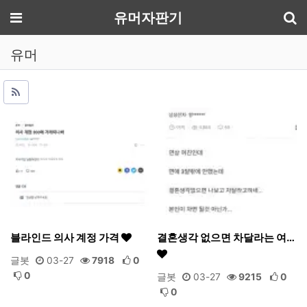
기
메뉴
유머자판기
유머
블라인드 의사 계정 가격
결혼생각 없으면 차달라는 여…
글봇
03-27
7918
0
0
글봇
03-27
9215
0
0