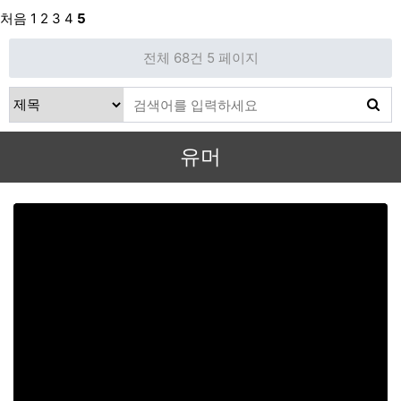
처음
1
2
3
4
5
전체 68건
5 페이지
유머