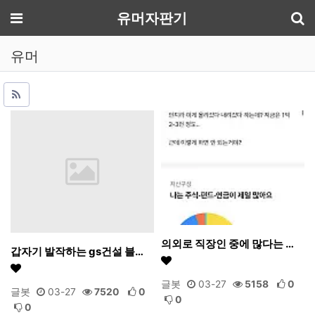
기
메뉴
유머자판기
유머
의외로 직장인 중에 많다는 …
갑자기 발작하는 gs건설 블…
글봇
03-27
5158
0
글봇
03-27
7520
0
0
0