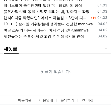
등록일
빠니보틀이 충주맨한테 말해주는 닭갈비의 정석
04.03
등록일
붉은사막-반려동물 친밀도 올리는 법, 강아지는 확정 고양이는 조건 확인
04.03
댓글
등록일
챕터9 퍼즐 막혔다면? 어비스 하늘길 + 3단계 퍼즐 공략 순서 정리 (길찾기 포함)
04.03
14
등록일
19 ㅋㅋ) 슬라임 키워봤는데 생각보다 건전함.manhwa
04.02
등록일
여군 소위가 너무 귀여운데 이거 정상 맞냐.manhwa
04.02
등록일
체했을때는 손 따는게 최고임 ㅇㅇ 외국인도 인정
04.02
새댓글
댓글이 없습니다.
이용약관
이용안내
문의하기
PC버전