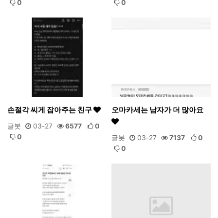
0
0
손절각 씨게 잡아주는 친구
오마카세는 남자가 더 많아요
글봇
03-27
6577
0
0
글봇
03-27
7137
0
0