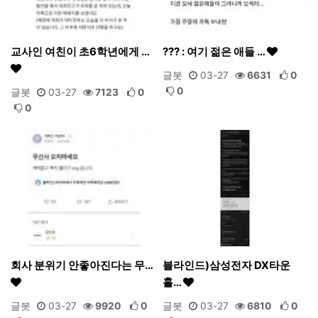
교사인 여친이 초6학년에게 …
??? : 여기 젊은 애들 …
글봇
03-27
6631
0
0
글봇
03-27
7123
0
0
회사 분위기 안좋아진다는 무…
블라인드)삼성전자 DX타운
홀…
글봇
03-27
9920
0
글봇
03-27
6810
0