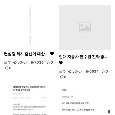
컨설팅 회사 출신에 대한 i…
현대 자동차 연수원 진짜 좋…
글봇
03-27
7036
0
0
글봇
03-27
6634
0
0