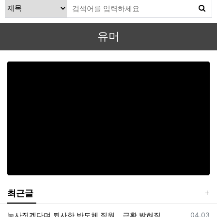
유머
최근글
등록일
농사짓겠다며 퇴사한 반도체 직원… 근황 밝혀짐
04.03