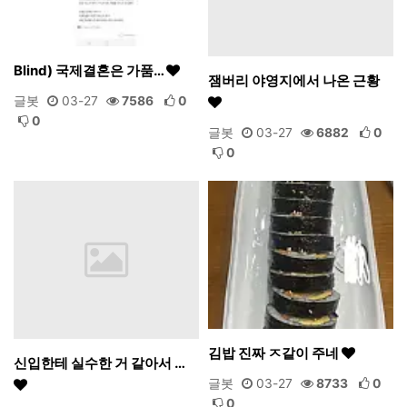
Blind) 국제결혼은 가품…
잼버리 야영지에서 나온 근황
글봇
03-27
7586
0
0
글봇
03-27
6882
0
0
김밥 진짜 ㅈ같이 주네
신입한테 실수한 거 같아서 …
글봇
03-27
8733
0
0