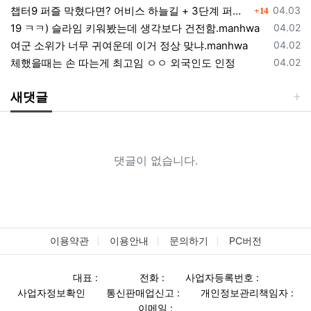
댓글
등록일
챕터9 퍼즐 막혔다면? 어비스 하늘길 + 3단계 퍼즐 공략 순서 정리 (길찾기 포함)
04.03
14
등록일
19 ㅋㅋ) 슬라임 키워봤는데 생각보다 건전함.manhwa
04.02
등록일
여군 소위가 너무 귀여운데 이거 정상 맞냐.manhwa
04.02
등록일
체했을때는 손 따는게 최고임 ㅇㅇ 외국인도 인정
04.02
새댓글
댓글이 없습니다.
이용약관
이용안내
문의하기
PC버전
대표 :
전화 :
사업자등록번호 :
사업자정보확인
통신판매업신고 :
개인정보관리책임자 :
이메일 :