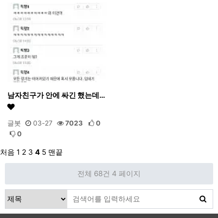
남자친구가 안에 싸긴 했는데…
글봇
03-27
7023
0
0
처음
1
2
3
4
5
맨끝
전체 68건
4 페이지