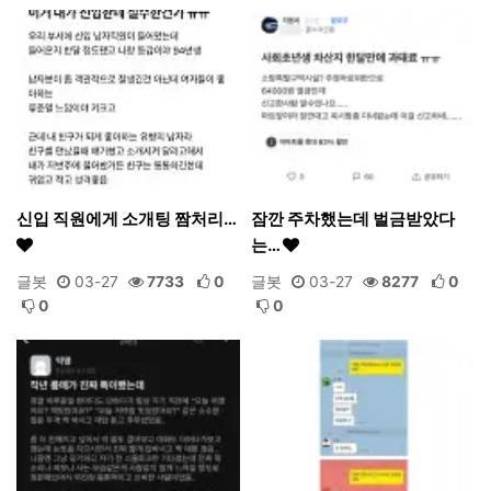
신입 직원에게 소개팅 짬처리…
잠깐 주차했는데 벌금받았다
는…
글봇
03-27
7733
0
글봇
03-27
8277
0
0
0