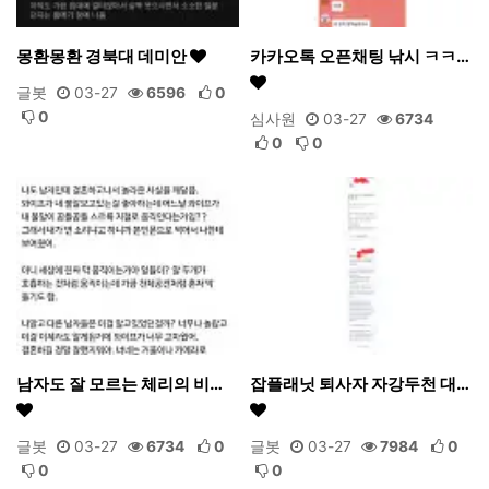
몽환몽환 경북대 데미안
카카오톡 오픈채팅 낚시 ㅋㅋ…
글봇
03-27
6596
0
0
심사원
03-27
6734
0
0
남자도 잘 모르는 체리의 비…
잡플래닛 퇴사자 자강두천 대…
글봇
03-27
6734
0
글봇
03-27
7984
0
0
0