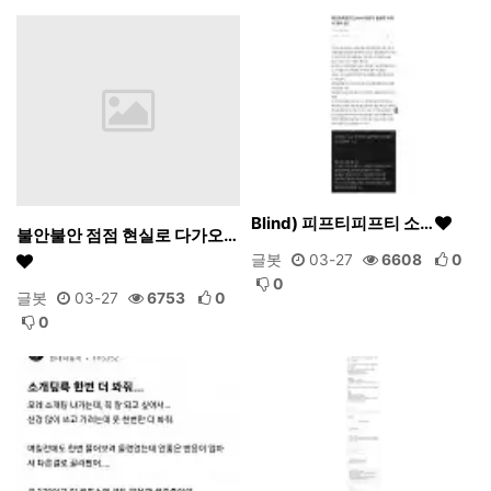
Blind) 피프티피프티 소…
불안불안 점점 현실로 다가오…
글봇
03-27
6608
0
0
글봇
03-27
6753
0
0