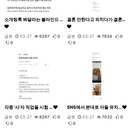
소개팅룩 봐달라는 블라인드 …
결혼 안한다고 외치다가 결혼…
글봇
03-27
6297
0
글봇
03-27
7834
0
0
0
각종 '사'자 직업들 시험 …
SNS에서 본대로 아들 유치…
글봇
03-27
8267
0
글봇
03-27
7032
0
0
0