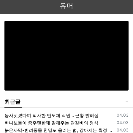
유머
최근글
등록일
농사짓겠다며 퇴사한 반도체 직원… 근황 밝혀짐
04.03
등록일
빠니보틀이 충주맨한테 말해주는 닭갈비의 정석
04.03
등록일
붉은사막-반려동물 친밀도 올리는 법, 강아지는 확정 고양이는 조건 확인
04.03