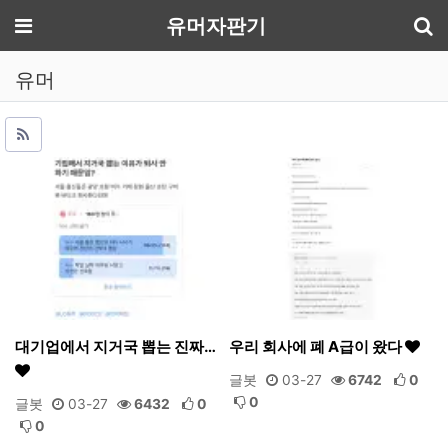
기
메뉴
유머자판기
유머
대기업에서 지거국 뽑는 진짜…
우리 회사에 폐 A급이 왔다
글봇
03-27
6742
0
0
글봇
03-27
6432
0
0