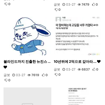
0
글봇
03-27
7479
0
0
블라인드까지 진출한 뉴진스 …
10년뒤에 2억으로 갚아라.…
글봇
03-27
6837
0
0
글봇
03-27
7619
0
0