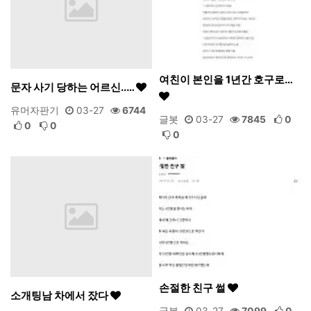
여친이 본인을 1년간 호구로…
문자 사기 당하는 어르신..…
유머자판기
03-27
6744
글봇
03-27
7845
0
0
0
0
손절한 친구 썰
소개팅남 차에서 잤다
글봇
03-27
7099
0