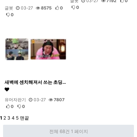
글봇
03-27
7192
0
0
글봇
03-27
8575
0
0
새벽에 센치해져서 쓰는 초딩…
유머자판기
03-27
7807
0
0
1
2
3
4
5
맨끝
전체 68건
1 페이지