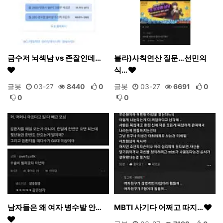
금수저 뇌섹남 vs 존잘인데…
블라)사칙연산 질문…선민의
식…
글봇
03-27
8440
0
글봇
03-27
6691
0
0
0
남자들은 왜 여자 병수발 안…
MBTI 사기다 어쩌고 따지…