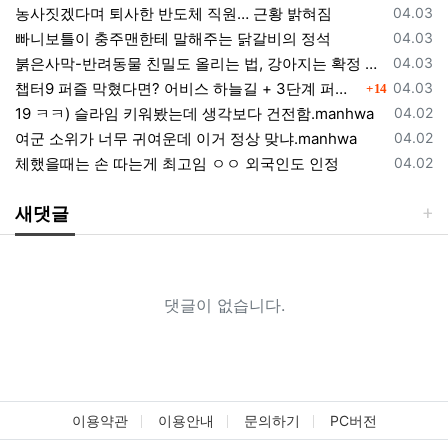
등록일
농사짓겠다며 퇴사한 반도체 직원… 근황 밝혀짐
04.03
등록일
빠니보틀이 충주맨한테 말해주는 닭갈비의 정석
04.03
등록일
붉은사막-반려동물 친밀도 올리는 법, 강아지는 확정 고양이는 조건 확인
04.03
댓글
등록일
챕터9 퍼즐 막혔다면? 어비스 하늘길 + 3단계 퍼즐 공략 순서 정리 (길찾기 포함)
04.03
14
등록일
19 ㅋㅋ) 슬라임 키워봤는데 생각보다 건전함.manhwa
04.02
등록일
여군 소위가 너무 귀여운데 이거 정상 맞냐.manhwa
04.02
등록일
체했을때는 손 따는게 최고임 ㅇㅇ 외국인도 인정
04.02
새댓글
댓글이 없습니다.
이용약관
이용안내
문의하기
PC버전