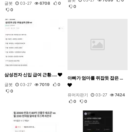
글봇
03-27
6708
0
0
0
삼성전자 신입 급여 근황..…
아빠가 엄마를 쥐잡듯 잡은 …
글봇
03-27
7019
0
0
유머자판기
03-27
7424
0
0