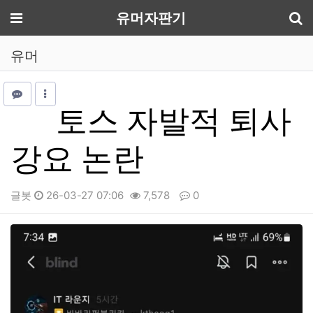
기
메뉴
유머자판기
유머
토스 자발적 퇴사
강요 논란
글봇
26-03-27 07:06
7,578
0
본문