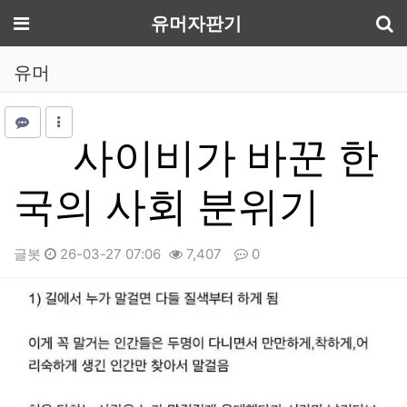
기
메뉴
유머자판기
유머
사이비가 바꾼 한
국의 사회 분위기
글봇
26-03-27 07:06
7,407
0
본문