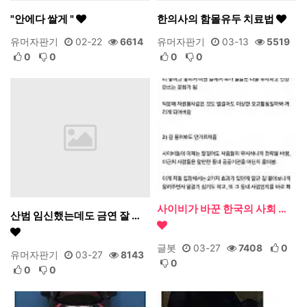
"안에다 쌀게 "
한의사의 함몰유두 치료법
유머자판기
02-22
6614
유머자판기
03-13
5519
0
0
0
0
사이비가 바꾼 한국의 사회 …
산범 임신했는데도 금연 잘 …
글봇
03-27
7408
0
유머자판기
03-27
8143
0
0
0