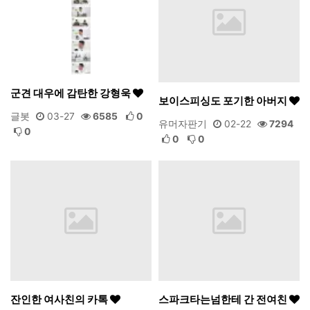
군견 대우에 감탄한 강형욱
보이스피싱도 포기한 아버지
글봇
03-27
6585
0
유머자판기
02-22
7294
0
0
0
잔인한 여사친의 카톡
스파크타는넘한테 간 전여친