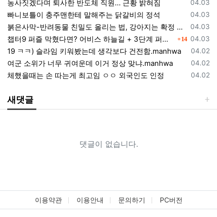
등록일
농사짓겠다며 퇴사한 반도체 직원… 근황 밝혀짐
04.03
등록일
빠니보틀이 충주맨한테 말해주는 닭갈비의 정석
04.03
등록일
붉은사막-반려동물 친밀도 올리는 법, 강아지는 확정 고양이는 조건 확인
04.03
댓글
등록일
챕터9 퍼즐 막혔다면? 어비스 하늘길 + 3단계 퍼즐 공략 순서 정리 (길찾기 포함)
04.03
14
등록일
19 ㅋㅋ) 슬라임 키워봤는데 생각보다 건전함.manhwa
04.02
등록일
여군 소위가 너무 귀여운데 이거 정상 맞냐.manhwa
04.02
등록일
체했을때는 손 따는게 최고임 ㅇㅇ 외국인도 인정
04.02
새댓글
댓글이 없습니다.
이용약관
이용안내
문의하기
PC버전