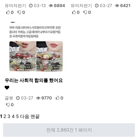
유머자판기
03-13
6894
유머자판기
03-27
6421
0
0
0
0
우리는 사회적 합의를 했어요
글봇
03-27
9770
0
0
1
2
3
4
5
다음
맨끝
전체 2,860건
1 페이지