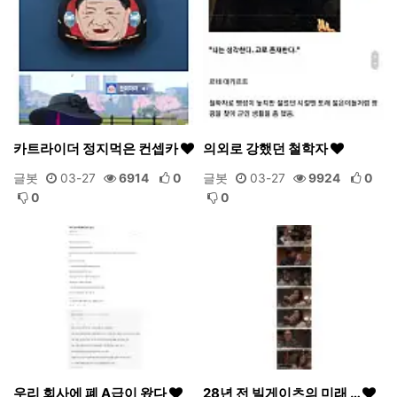
카트라이더 정지먹은 컨셉카
의외로 강했던 철학자
글봇
03-27
6914
0
글봇
03-27
9924
0
0
0
우리 회사에 폐 A급이 왔다
28년 전 빌게이츠의 미래 …