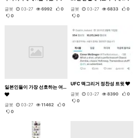
글봇
03-27
6992
0
글봇
03-27
6833
0
0
0
UFC 맥그리거 정찬성 트윗
일본인들이 가장 선호하는 여…
글봇
03-27
8390
0
0
글봇
03-27
11462
0
0