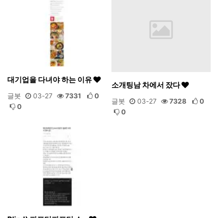
대기업을 다녀야 하는 이유
소개팅남 차에서 잤다
글봇
03-27
7331
0
글봇
03-27
7328
0
0
0