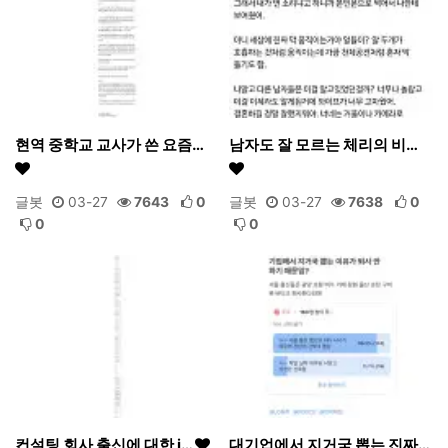
현역 중학교 교사가 쓴 요즘…
남자도 잘 모르는 체리의 비…
글봇
03-27
7643
0
글봇
03-27
7638
0
0
0
컨설팅 회사 출신에 대한 i…
대기업에서 지거국 뽑는 진짜…