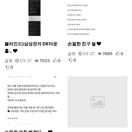
블라인드)삼성전자 DX타운
손절한 친구 썰
홀…
글봇
03-27
7485
0
0
글봇
03-27
7525
0
0