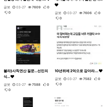
글봇
03-27
7609
0
0
글봇
03-27
7606
0
0
블라)사칙연산 질문…선민의
10년뒤에 2억으로 갚아라.…
식…
글봇
03-27
7582
0
0
글봇
03-27
7588
0
0