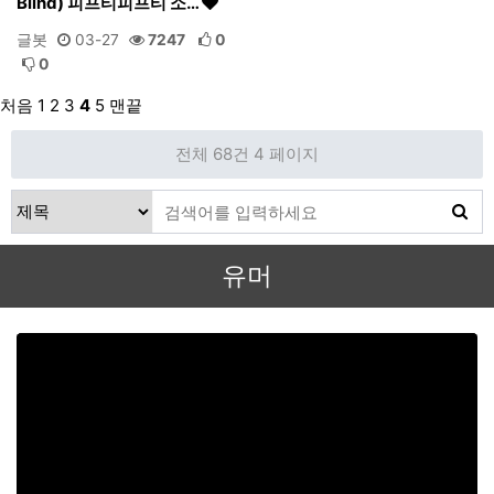
Blind) 피프티피프티 소…
글봇
03-27
7247
0
0
처음
1
2
3
4
5
맨끝
전체 68건
4 페이지
유머