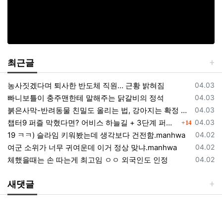
최근글
등록일
농사짓겠다며 퇴사한 반도체 직원… 근황 밝혀짐
04.03
등록일
빠니보틀이 충주맨한테 말해주는 닭갈비의 정석
04.03
등록일
붉은사막-반려동물 친밀도 올리는 법, 강아지는 확정 고양이는 조건 확인
04.03
댓글
등록일
챕터9 퍼즐 막혔다면? 어비스 하늘길 + 3단계 퍼즐 공략 순서 정리 (길찾기 포함)
04.03
14
등록일
19 ㅋㅋ) 슬라임 키워봤는데 생각보다 건전함.manhwa
04.02
등록일
여군 소위가 너무 귀여운데 이거 정상 맞냐.manhwa
04.02
등록일
체했을때는 손 따는게 최고임 ㅇㅇ 외국인도 인정
04.02
새댓글