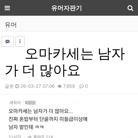
기
메뉴
유머자판기
유머
오마카세는 남자
가 더 많아요
글봇
26-03-27 07:06
7,859
0
본문