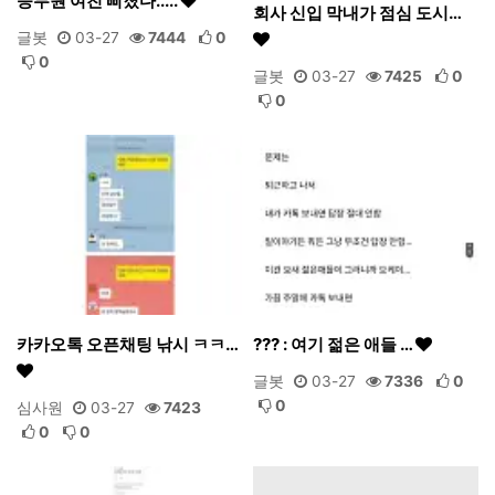
승무원 여친 삐졌다.....
회사 신입 막내가 점심 도시…
글봇
03-27
7444
0
0
글봇
03-27
7425
0
0
카카오톡 오픈채팅 낚시 ㅋㅋ…
??? : 여기 젊은 애들 …
글봇
03-27
7336
0
0
심사원
03-27
7423
0
0