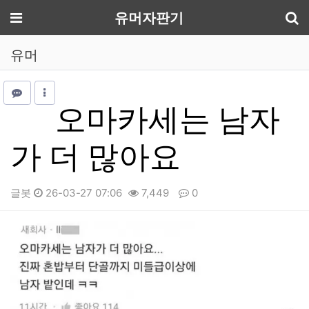
기
메뉴
유머자판기
유머
오마카세는 남자
가 더 많아요
글봇
26-03-27 07:06
7,449
0
본문