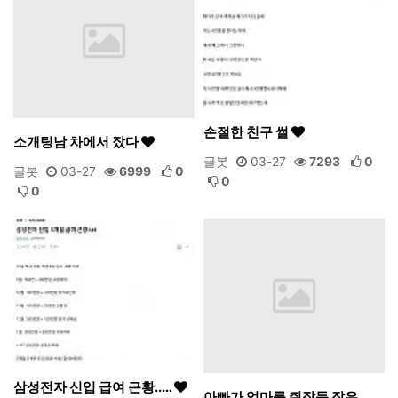
손절한 친구 썰
소개팅남 차에서 잤다
글봇
03-27
7293
0
글봇
03-27
6999
0
0
0
삼성전자 신입 급여 근황..…
아빠가 엄마를 쥐잡듯 잡은 …