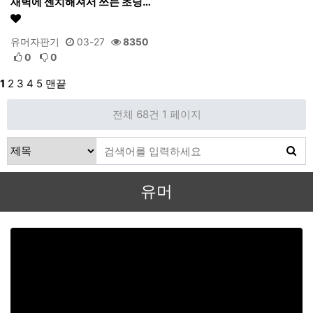
새벽에 센치해져서 쓰는 초딩…
유머자판기
03-27
8350
0
0
1
2
3
4
5
맨끝
전체 68건
1 페이지
유머