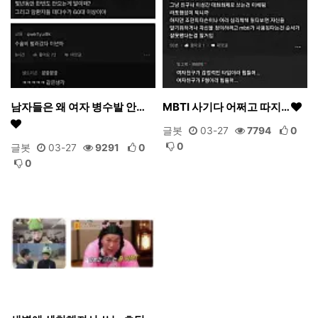
남자들은 왜 여자 병수발 안…
MBTI 사기다 어쩌고 따지…
글봇
03-27
7794
0
0
글봇
03-27
9291
0
0