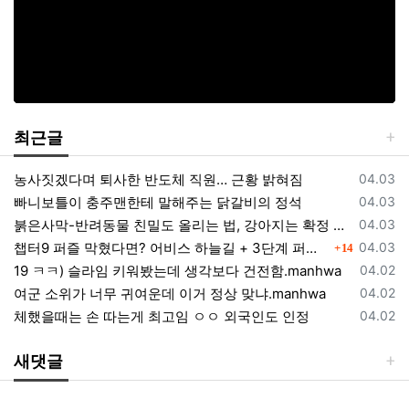
최근글
등록일
농사짓겠다며 퇴사한 반도체 직원… 근황 밝혀짐
04.03
등록일
빠니보틀이 충주맨한테 말해주는 닭갈비의 정석
04.03
등록일
붉은사막-반려동물 친밀도 올리는 법, 강아지는 확정 고양이는 조건 확인
04.03
댓글
등록일
챕터9 퍼즐 막혔다면? 어비스 하늘길 + 3단계 퍼즐 공략 순서 정리 (길찾기 포함)
04.03
14
등록일
19 ㅋㅋ) 슬라임 키워봤는데 생각보다 건전함.manhwa
04.02
등록일
여군 소위가 너무 귀여운데 이거 정상 맞냐.manhwa
04.02
등록일
체했을때는 손 따는게 최고임 ㅇㅇ 외국인도 인정
04.02
새댓글