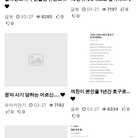
글봇
03-27
7197
0
0
글봇
03-27
8285
0
0
여친이 본인을 1년간 호구로…
문자 사기 당하는 어르신..…
유머자판기
03-27
7182
글봇
03-27
8334
0
0
0
0