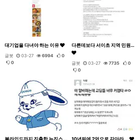
대기업을 다녀야 하는 이유
다른데보다 서이초 지역 민원…
글봇
03-27
6994
0
0
글봇
03-27
7735
0
0
블라인드까지 진출한 뉴진스 …
10년뒤에 2억으로 갚아라.…