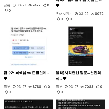
글봇
03-27
7477
0
0
유머자판기
03-27
8072
0
0
금수저 뇌섹남 vs 존잘인데…
블라)사칙연산 질문…선민의
식…
글봇
03-27
8788
0
글봇
03-27
7083
0
0
0