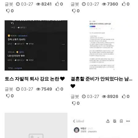
글봇
03-27
8241
0
글봇
03-27
7360
0
0
0
토스 자발적 퇴사 강요 논란
결혼할 준비가 안되었다는 남…
글봇
03-27
7549
0
0
글봇
03-27
8926
0
0