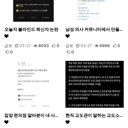
오늘자 블라인드 최신자 논란
남성 의사 커뮤니티에서 만들…
글봇
03-27
8093
0
글봇
03-27
6999
0
0
0
집앞 편의점 알바분이 내 사…
현직 교도관이 말하는 교도소…