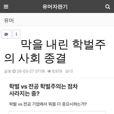
기
메뉴
유머자판기
유머
막을 내린 학벌주
의 사회 종결
글봇
26-03-27 07:06
6,978
0
본문