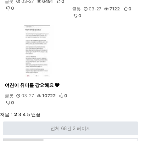
글봇
03-27
6491
0
0
글봇
03-27
7122
0
0
여친이 취미를 강요해요
글봇
03-27
10722
0
0
처음
1
2
3
4
5
맨끝
전체 68건
2 페이지