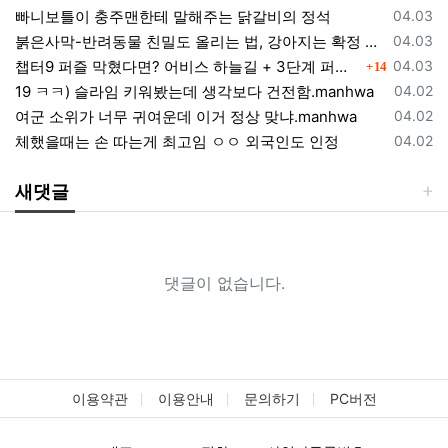
등록일
빠니보틀이 충주맨한테 말해주는 닭갈비의 정석
04.03
등록일
붉은사막-반려동물 친밀도 올리는 법, 강아지는 확정 고양이는 조건 확인
04.03
댓글
등록일
챕터9 퍼즐 막혔다면? 어비스 하늘길 + 3단계 퍼즐 공략 순서 정리 (길찾기 포함)
04.03
14
등록일
19 ㅋㅋ) 슬라임 키워봤는데 생각보다 건전함.manhwa
04.02
등록일
여군 소위가 너무 귀여운데 이거 정상 맞냐.manhwa
04.02
등록일
체했을때는 손 따는게 최고임 ㅇㅇ 외국인도 인정
04.02
새댓글
댓글이 없습니다.
이용약관
이용안내
문의하기
PC버전