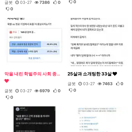
0
글봇
03-27
7386
0
0
막을 내린 학벌주의 사회 종…
25살과 소개팅한 33살
글봇
03-27
7463
0
0
글봇
03-27
6979
0
0