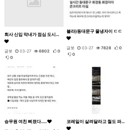
블라)동대문구 물냉자이 ㄷㄷ
회사 신입 막내가 점심 도시…
글봇
03-27
7828
0
글봇
03-27
6802
0
0
0
승무원 여친 삐졌다.....
코레일이 살려달라고 철도 파…