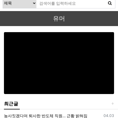
유머
최근글
등록일
농사짓겠다며 퇴사한 반도체 직원… 근황 밝혀짐
04.03