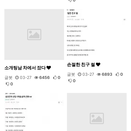
손절한 친구 썰
소개팅남 차에서 잤다
글봇
03-27
6893
0
글봇
03-27
6456
0
0
0