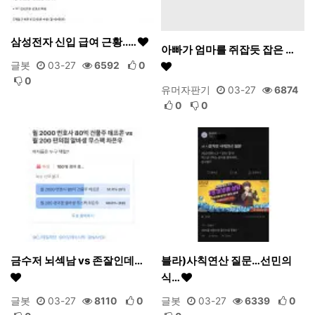
삼성전자 신입 급여 근황..…
아빠가 엄마를 쥐잡듯 잡은 …
글봇
03-27
6592
0
0
유머자판기
03-27
6874
0
0
금수저 뇌섹남 vs 존잘인데…
블라)사칙연산 질문…선민의
식…
글봇
03-27
8110
0
글봇
03-27
6339
0