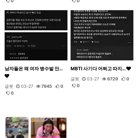
0
0
남자들은 왜 여자 병수발 안…
MBTI 사기다 어쩌고 따지…
글봇
03-27
6729
0
0
글봇
03-27
7945
0
0