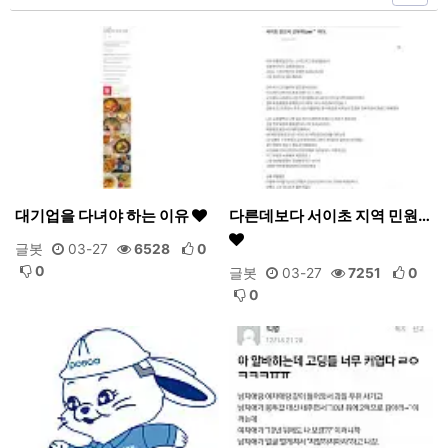
대기업을 다녀야 하는 이유
다른데보다 서이초 지역 민원…
글봇
03-27
6528
0
0
글봇
03-27
7251
0
0