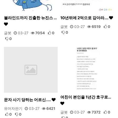
블라인드까지 진출한 뉴진스 …
10년뒤에 2억으로 갚아라.…
글봇
03-27
6519
0
0
글봇
03-27
7054
0
0
여친이 본인을 1년간 호구로…
문자 사기 당하는 어르신..…
유머자판기
03-27
6421
글봇
03-27
7372
0
0
0
0