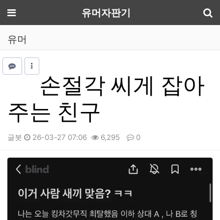
기
메뉴
유머자판기
유머
손절각 씨게 잡아
주는 친구
글봇
26-03-27 07:06
6,295
0
본문