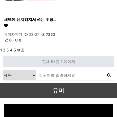
새벽에 센치해져서 쓰는 초딩…
유머자판기
03-27
7253
0
0
1
2
3
4
5
맨끝
전체 68건
1 페이지
유머