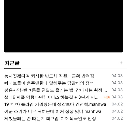
최근글
등록일
농사짓겠다며 퇴사한 반도체 직원… 근황 밝혀짐
04.03
등록일
빠니보틀이 충주맨한테 말해주는 닭갈비의 정석
04.03
등록일
붉은사막-반려동물 친밀도 올리는 법, 강아지는 확정 고양이는 조건 확인
04.03
댓글
등록일
챕터9 퍼즐 막혔다면? 어비스 하늘길 + 3단계 퍼즐 공략 순서 정리 (길찾기 포함)
04.03
14
등록일
19 ㅋㅋ) 슬라임 키워봤는데 생각보다 건전함.manhwa
04.02
등록일
여군 소위가 너무 귀여운데 이거 정상 맞냐.manhwa
04.02
등록일
체했을때는 손 따는게 최고임 ㅇㅇ 외국인도 인정
04.02