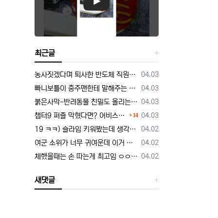
최근글
등록일
농사짓겠다며 퇴사한 반도체 직원… 근황 밝혀짐
04.03
등록일
빠니보틀이 충주맨한테 말해주는 닭갈비의 정석
04.03
등록일
붉은사막-반려동물 친밀도 올리는 법, 강아지는 확정 고양이는 조건 확인
04.03
댓글
등록일
챕터9 퍼즐 막혔다면? 어비스 하늘길 + 3단계 퍼즐 공략 순서 정리 (길찾기 포함)
04.03
14
등록일
19 ㅋㅋ) 슬라임 키워봤는데 생각보다 건전함.manhwa
04.02
등록일
여군 소위가 너무 귀여운데 이거 정상 맞냐.manhwa
04.02
등록일
체했을때는 손 따는게 최고임 ㅇㅇ 외국인도 인정
04.02
새댓글