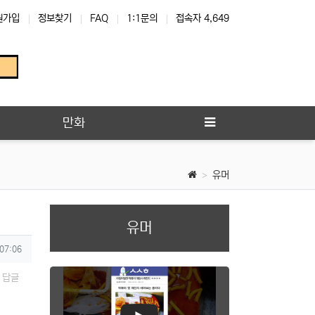
원가입
정보찾기
FAQ
1:1문의
접속자 4,649
만화
유머
유머
 07:06
답글