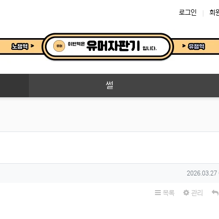
로그인
회
썰
작성일
2026.03.27
목록
관리