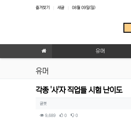
상단 네비
즐겨찾기
새글
08월 09일(일)
메인 메뉴
유머
유머
각종 '사'자 직업들 시험 난이도
작성자 정보
작성
글봇
컨텐츠 정보
조회
추천
비추천
9,689
0
0
본문