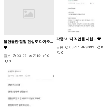
각종 '사'자 직업들 시험 …
불안불안 점점 현실로 다가오…
글봇
03-27
9693
0
0
글봇
03-27
7119
0
0