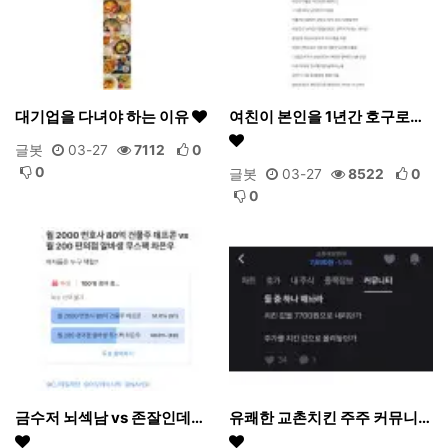
대기업을 다녀야 하는 이유
여친이 본인을 1년간 호구로…
글봇
03-27
7112
0
0
글봇
03-27
8522
0
0
금수저 뇌섹남 vs 존잘인데…
유쾌한 교촌치킨 주주 커뮤니…