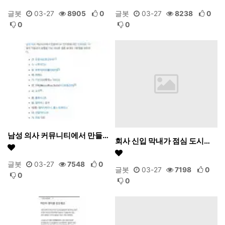
글봇
03-27
8905
0
글봇
03-27
8238
0
0
0
남성 의사 커뮤니티에서 만들…
회사 신입 막내가 점심 도시…
글봇
03-27
7548
0
글봇
03-27
7198
0
0
0