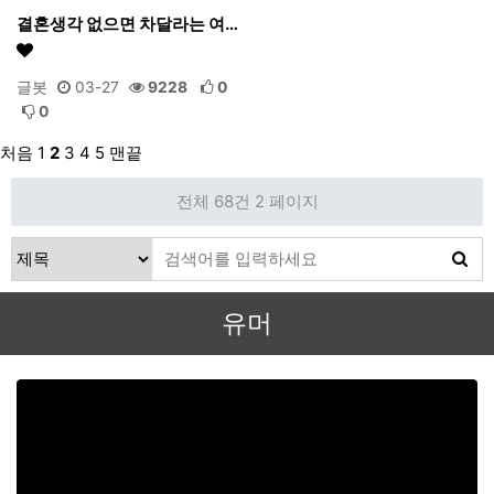
결혼생각 없으면 차달라는 여…
글봇
03-27
9228
0
0
처음
1
2
3
4
5
맨끝
전체 68건
2 페이지
유머