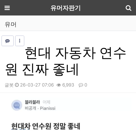
기
메뉴
유머자판기
유머
현대 자동차 연수
원 진짜 좋네
글봇
26-03-27 07:06
6,993
0
본문