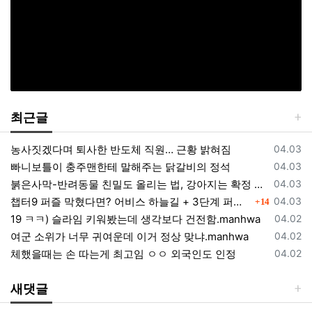
최근글
등록일
농사짓겠다며 퇴사한 반도체 직원… 근황 밝혀짐
04.03
등록일
빠니보틀이 충주맨한테 말해주는 닭갈비의 정석
04.03
등록일
붉은사막-반려동물 친밀도 올리는 법, 강아지는 확정 고양이는 조건 확인
04.03
댓글
등록일
챕터9 퍼즐 막혔다면? 어비스 하늘길 + 3단계 퍼즐 공략 순서 정리 (길찾기 포함)
04.03
14
등록일
19 ㅋㅋ) 슬라임 키워봤는데 생각보다 건전함.manhwa
04.02
등록일
여군 소위가 너무 귀여운데 이거 정상 맞냐.manhwa
04.02
등록일
체했을때는 손 따는게 최고임 ㅇㅇ 외국인도 인정
04.02
새댓글