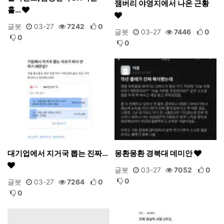
잼버리 야영지에서 나온 근황
홀…
글봇
03-27
7242
0
글봇
03-27
7446
0
0
0
대기업에서 지거국 뽑는 진짜…
몽환몽환 경북대 데미안
글봇
03-27
7052
0
0
글봇
03-27
7264
0
0