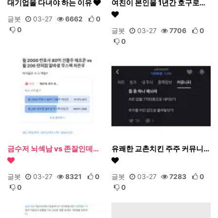
대기업을 다녀야 하는 이유
여친이 본인을 1년간 호구로…
글봇
03-27
6662
0
0
글봇
03-27
7706
0
0
금수저 뇌섹남 vs 존잘인데…
유쾌한 교촌치킨 주주 커뮤니…
글봇
03-27
8321
0
글봇
03-27
7283
0
0
0