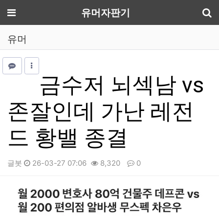
기
메뉴
유머자판기
유머
금수저 뇌섹남 vs
존잘인데 가난 레전
드 황밸 종결
글봇
26-03-27 07:06
8,320
0
본문