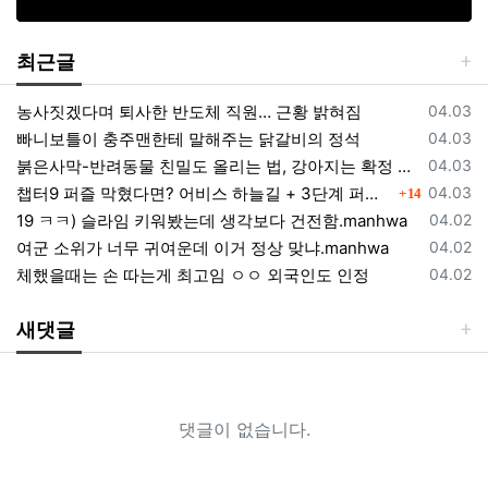
최근글
등록일
농사짓겠다며 퇴사한 반도체 직원… 근황 밝혀짐
04.03
등록일
빠니보틀이 충주맨한테 말해주는 닭갈비의 정석
04.03
등록일
붉은사막-반려동물 친밀도 올리는 법, 강아지는 확정 고양이는 조건 확인
04.03
댓글
등록일
챕터9 퍼즐 막혔다면? 어비스 하늘길 + 3단계 퍼즐 공략 순서 정리 (길찾기 포함)
04.03
14
등록일
19 ㅋㅋ) 슬라임 키워봤는데 생각보다 건전함.manhwa
04.02
등록일
여군 소위가 너무 귀여운데 이거 정상 맞냐.manhwa
04.02
등록일
체했을때는 손 따는게 최고임 ㅇㅇ 외국인도 인정
04.02
새댓글
댓글이 없습니다.