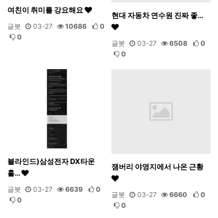
여친이 취미를 강요해요
현대 자동차 연수원 진짜 좋…
글봇
03-27
10686
0
0
글봇
03-27
6508
0
0
블라인드)삼성전자 DX타운
잼버리 야영지에서 나온 근황
홀…
글봇
03-27
6639
0
글봇
03-27
6660
0
0
0