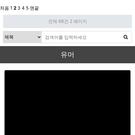
처음
1
2
3
4
5
맨끝
전체 68건
2 페이지
유머