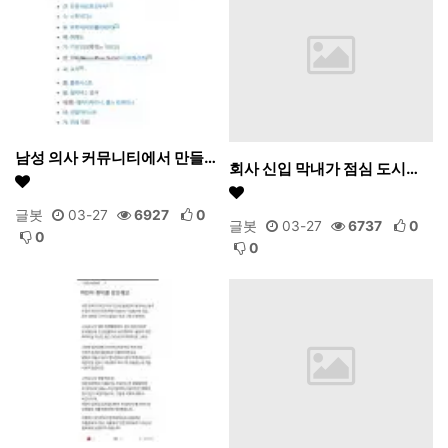
남성 의사 커뮤니티에서 만들…
회사 신입 막내가 점심 도시…
글봇
03-27
6927
0
글봇
03-27
6737
0
0
0