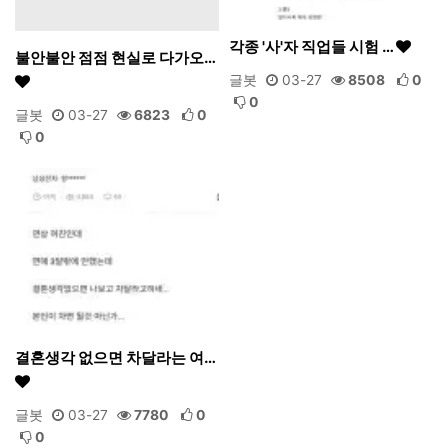
각종 '사'자 직업들 시험 …
불안불안 점점 현실로 다가오…
글봇
03-27
8508
0
0
글봇
03-27
6823
0
0
결혼생각 없으면 차달라는 여…
글봇
03-27
7780
0
0