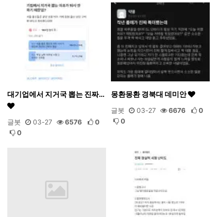
대기업에서 지거국 뽑는 진짜…
몽환몽환 경북대 데미안
글봇
03-27
6676
0
0
글봇
03-27
6576
0
0