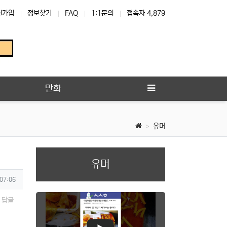
원가입
정보찾기
FAQ
1:1문의
접속자 4,879
만화
유머
유머
 07:06
답글