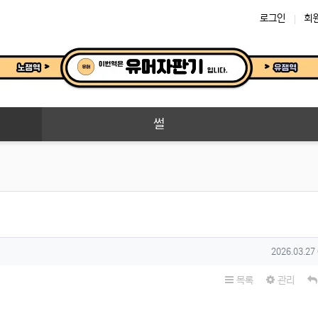
로그인
회
썰
작성일
2026.03.27
목록
관리