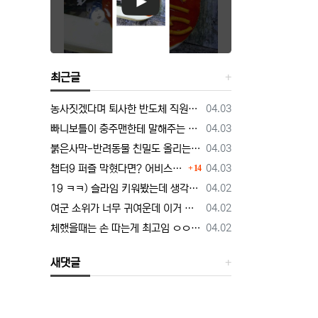
최근글
등록일
농사짓겠다며 퇴사한 반도체 직원… 근황 밝혀짐
04.03
등록일
빠니보틀이 충주맨한테 말해주는 닭갈비의 정석
04.03
등록일
붉은사막-반려동물 친밀도 올리는 법, 강아지는 확정 고양이는 조건 확인
04.03
댓글
등록일
챕터9 퍼즐 막혔다면? 어비스 하늘길 + 3단계 퍼즐 공략 순서 정리 (길찾기 포함)
04.03
14
등록일
19 ㅋㅋ) 슬라임 키워봤는데 생각보다 건전함.manhwa
04.02
등록일
여군 소위가 너무 귀여운데 이거 정상 맞냐.manhwa
04.02
등록일
체했을때는 손 따는게 최고임 ㅇㅇ 외국인도 인정
04.02
새댓글