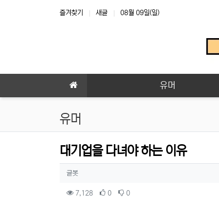
상단 네비
즐겨찾기
새글
08월 09일(일)
메인 메뉴
유머
유머
대기업을 다녀야 하는 이유
작성자 정보
작성
글봇
컨텐츠 정보
조회
추천
비추천
7,128
0
0
본문