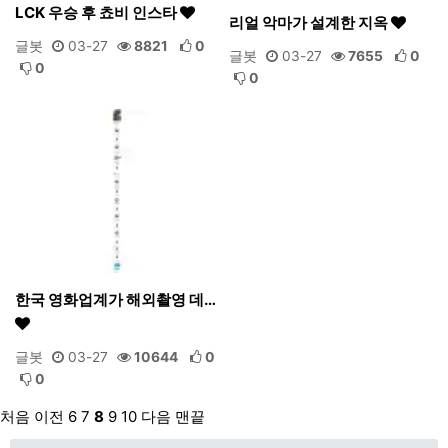
LCK 우승 후 쵸비 인스타
리얼 악마가 설계한 지옥
글봇
03-27
8821
0
글봇
03-27
7655
0
0
0
한국 영화업계가 해외촬영 데…
글봇
03-27
10644
0
0
처음
이전
6
7
8
9
10
다음
맨끝