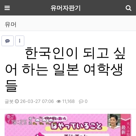
기
메뉴
유머자판기
유머
한국인이 되고 싶
어 하는 일본 여학생
들
글봇
26-03-27 07:06
11,168
0
본문