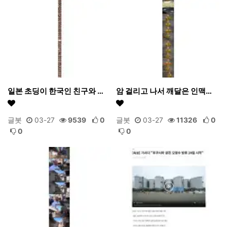
일본 초딩이 한국인 친구와 …
암 걸리고 나서 깨달은 인맥…
글봇
03-27
9539
0
글봇
03-27
11326
0
0
0