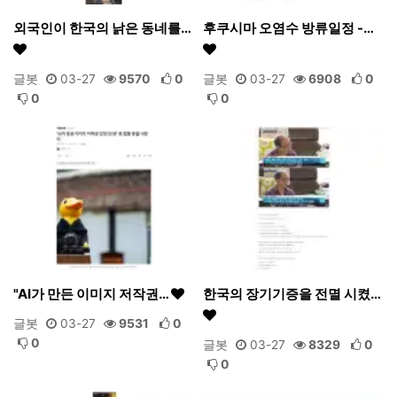
외국인이 한국의 낡은 동네를…
후쿠시마 오염수 방류일정 -…
글봇
03-27
9570
0
글봇
03-27
6908
0
0
0
"AI가 만든 이미지 저작권…
한국의 장기기증을 전멸 시켰…
글봇
03-27
9531
0
0
글봇
03-27
8329
0
0