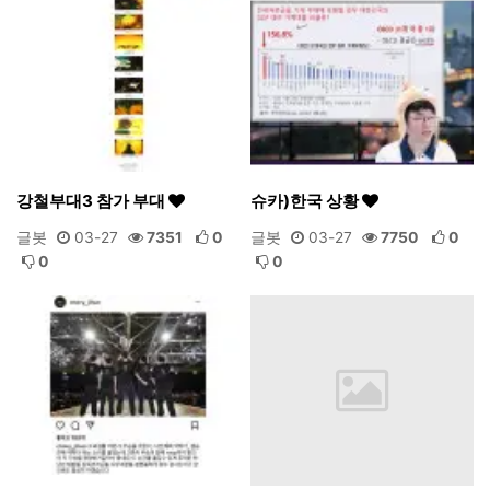
강철부대3 참가 부대
슈카)한국 상황
글봇
03-27
7351
0
글봇
03-27
7750
0
0
0