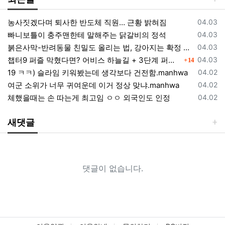
등록일
농사짓겠다며 퇴사한 반도체 직원… 근황 밝혀짐
04.03
등록일
빠니보틀이 충주맨한테 말해주는 닭갈비의 정석
04.03
등록일
붉은사막-반려동물 친밀도 올리는 법, 강아지는 확정 고양이는 조건 확인
04.03
댓글
등록일
챕터9 퍼즐 막혔다면? 어비스 하늘길 + 3단계 퍼즐 공략 순서 정리 (길찾기 포함)
04.03
14
등록일
19 ㅋㅋ) 슬라임 키워봤는데 생각보다 건전함.manhwa
04.02
등록일
여군 소위가 너무 귀여운데 이거 정상 맞냐.manhwa
04.02
등록일
체했을때는 손 따는게 최고임 ㅇㅇ 외국인도 인정
04.02
새댓글
댓글이 없습니다.