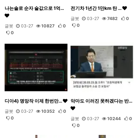
나는솔로 순자 술값으로 1억…
전기차 1년간 1만km 탄 …
글봇
03-27
7482
0
0
글봇
03-27
10827
0
0
디아4) 명망작 이제 한번만…
악마도 이러진 못하겠다는 반…
글봇
03-27
10352
0
0
글봇
03-27
10244
0
0