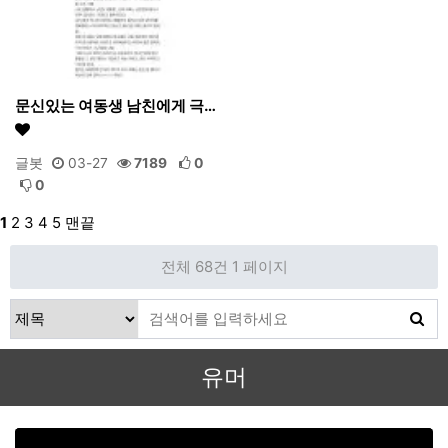
문신있는 여동생 남친에게 극…
글봇
03-27
7189
0
0
1
2
3
4
5
맨끝
전체 68건
1 페이지
유머