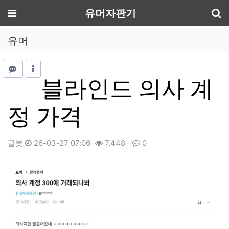
기
메뉴
유머자판기
유머
블라인드 의사 계
정 가격
글봇
26-03-27 07:06
7,448
0
본문