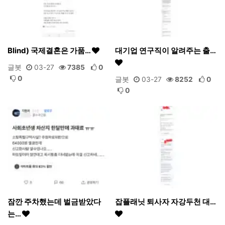
Blind) 국제결혼은 가품…
대기업 연구직이 알려주는 출…
글봇
03-27
7385
0
0
글봇
03-27
8252
0
0
잠깐 주차했는데 벌금받았다
잡플래닛 퇴사자 자강두천 대…
는…