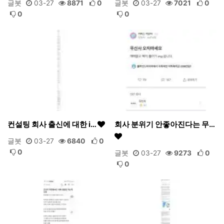
글봇
03-27
8871
0
글봇
03-27
7021
0
0
0
컨설팅 회사 출신에 대한 i…
회사 분위기 안좋아진다는 무…
글봇
03-27
6840
0
0
글봇
03-27
9273
0
0