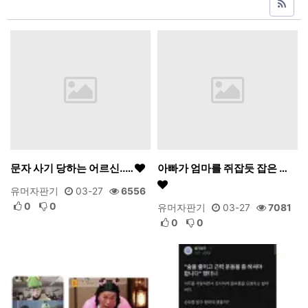
문자 사기 당하는 어르신..…
아빠가 엄마를 쥐잡듯 잡은 …
유머자판기
03-27
6556
0
0
유머자판기
03-27
7081
0
0