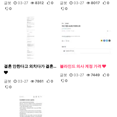
글봇
03-27
8312
0
글봇
03-27
8017
0
0
0
결혼 안한다고 외치다가 결혼…
블라인드 의사 계정 가격
글봇
03-27
7449
0
0
글봇
03-27
7861
0
0