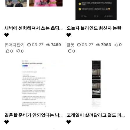
새벽에 센치해져서 쓰는 초딩…
오늘자 블라인드 최신자 논란
유머자판기
03-27
7469
글봇
03-27
7963
0
0
0
0
결혼할 준비가 안되었다는 남…
코레일이 살려달라고 철도 파…