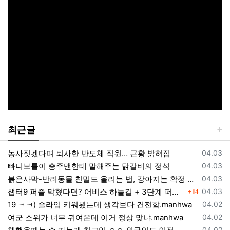
최근글
등록일
농사짓겠다며 퇴사한 반도체 직원… 근황 밝혀짐
04.03
등록일
빠니보틀이 충주맨한테 말해주는 닭갈비의 정석
04.03
등록일
붉은사막-반려동물 친밀도 올리는 법, 강아지는 확정 고양이는 조건 확인
04.03
댓글
등록일
챕터9 퍼즐 막혔다면? 어비스 하늘길 + 3단계 퍼즐 공략 순서 정리 (길찾기 포함)
04.03
14
등록일
19 ㅋㅋ) 슬라임 키워봤는데 생각보다 건전함.manhwa
04.02
등록일
여군 소위가 너무 귀여운데 이거 정상 맞냐.manhwa
04.02
등록일
04.02