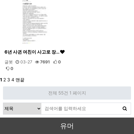
6년 사귄 여친이 사고로 장…
글봇
03-27
7691
0
0
1
2
3
4
맨끝
전체 55건
1 페이지
유머