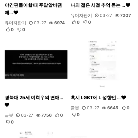
야간편돌이할 때 주말알바땜
나의 젊은 시절 추억 돋는 …
에…
유머자판기
03-27
7207
0
0
유머자판기
03-27
6974
0
0
경북대 25세 여학우의 연애…
혹시 LGBT에 L 성향인 …
글봇
03-27
6645
0
0
글봇
03-27
7756
0
0