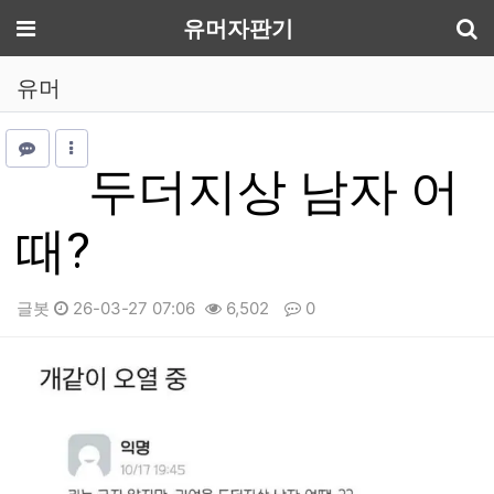
기
메뉴
유머자판기
유머
두더지상 남자 어
때?
글봇
26-03-27 07:06
6,502
0
본문