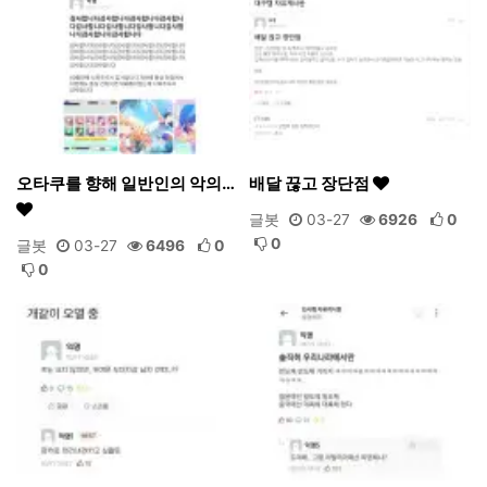
오타쿠를 향해 일반인의 악의…
배달 끊고 장단점
글봇
03-27
6926
0
0
글봇
03-27
6496
0
0