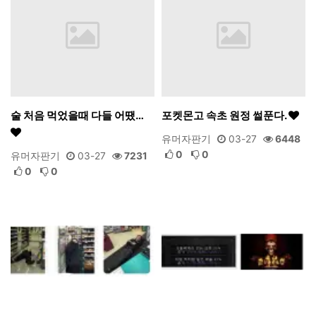
술 처음 먹었을때 다들 어땠…
포켓몬고 속초 원정 썰푼다.
유머자판기
03-27
6448
0
0
유머자판기
03-27
7231
0
0