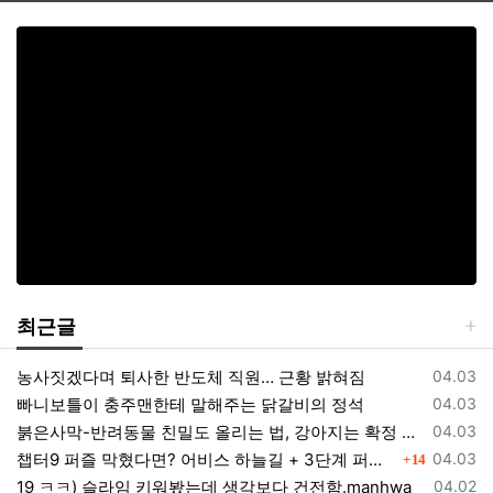
최근글
등록일
농사짓겠다며 퇴사한 반도체 직원… 근황 밝혀짐
04.03
등록일
빠니보틀이 충주맨한테 말해주는 닭갈비의 정석
04.03
등록일
붉은사막-반려동물 친밀도 올리는 법, 강아지는 확정 고양이는 조건 확인
04.03
댓글
등록일
챕터9 퍼즐 막혔다면? 어비스 하늘길 + 3단계 퍼즐 공략 순서 정리 (길찾기 포함)
04.03
14
등록일
19 ㅋㅋ) 슬라임 키워봤는데 생각보다 건전함.manhwa
04.02