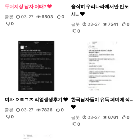
두더지상 남자 어때?
솔직히 우리나라에서만 반도
체…
글봇
03-27
6503
0
0
글봇
03-27
7541
0
0
여자 ㅇㄹㄱㅈ 리얼생생후기
한국남자들이 유독 페미에 적…
글봇
03-27
7826
0
0
글봇
03-27
6761
0
0