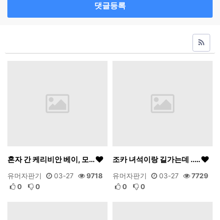
댓글등록
혼자 간 케리비안 베이, 모…
조카 녀석이랑 길가는데 ..…
유머자판기
03-27
9718
유머자판기
03-27
7729
0
0
0
0