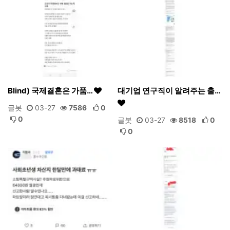
Blind) 국제결혼은 가품…
대기업 연구직이 알려주는 출…
글봇
03-27
7586
0
0
글봇
03-27
8518
0
0