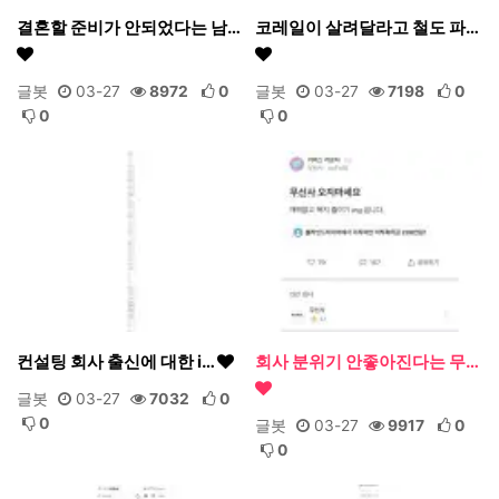
결혼할 준비가 안되었다는 남…
코레일이 살려달라고 철도 파…
글봇
03-27
8972
0
글봇
03-27
7198
0
0
0
컨설팅 회사 출신에 대한 i…
회사 분위기 안좋아진다는 무…
글봇
03-27
7032
0
0
글봇
03-27
9917
0
0