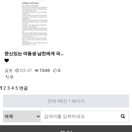
문신있는 여동생 남친에게 극…
글봇
03-27
7349
0
0
1
2
3
4
5
맨끝
전체 68건
1 페이지