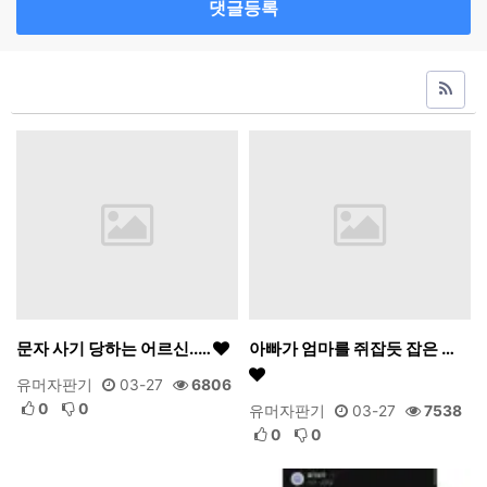
댓글등록
문자 사기 당하는 어르신..…
아빠가 엄마를 쥐잡듯 잡은 …
유머자판기
03-27
6806
0
0
유머자판기
03-27
7538
0
0