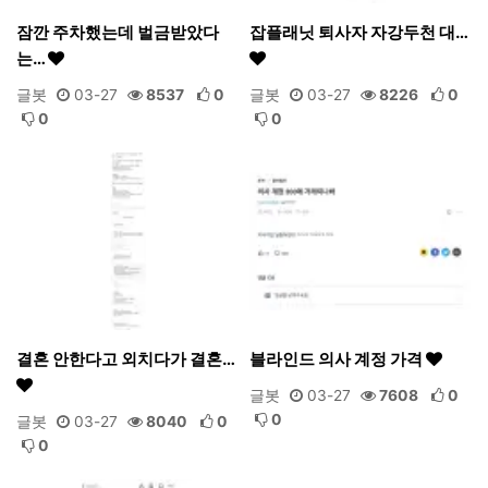
잠깐 주차했는데 벌금받았다
잡플래닛 퇴사자 자강두천 대…
는…
글봇
03-27
8537
0
글봇
03-27
8226
0
0
0
결혼 안한다고 외치다가 결혼…
블라인드 의사 계정 가격
글봇
03-27
7608
0
0
글봇
03-27
8040
0
0