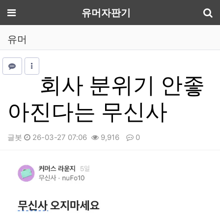
기
메뉴
유머자판기
유머
회사 분위기 안좋
아진다는 무신사
글봇
26-03-27 07:06
9,916
0
본문