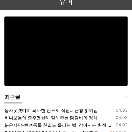
유머
최근글
등록일
농사짓겠다며 퇴사한 반도체 직원… 근황 밝혀짐
04.03
등록일
빠니보틀이 충주맨한테 말해주는 닭갈비의 정석
04.03
등록일
붉은사막-반려동물 친밀도 올리는 법, 강아지는 확정 고양이는 조건 확인
04.03
댓글
등록일