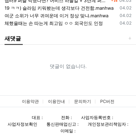
챕터9 퍼즐 막혔다면? 어비스 하늘길 + 3단계 퍼즐 공략 순서 정리 (길찾기 포함)
04.03
14
등록일
19 ㅋㅋ) 슬라임 키워봤는데 생각보다 건전함.manhwa
04.02
등록일
여군 소위가 너무 귀여운데 이거 정상 맞냐.manhwa
04.02
등록일
체했을때는 손 따는게 최고임 ㅇㅇ 외국인도 인정
04.02
새댓글
댓글이 없습니다.
이용약관
이용안내
문의하기
PC버전
대표 :
전화 :
사업자등록번호 :
사업자정보확인
통신판매업신고 :
개인정보관리책임자 :
이메일 :