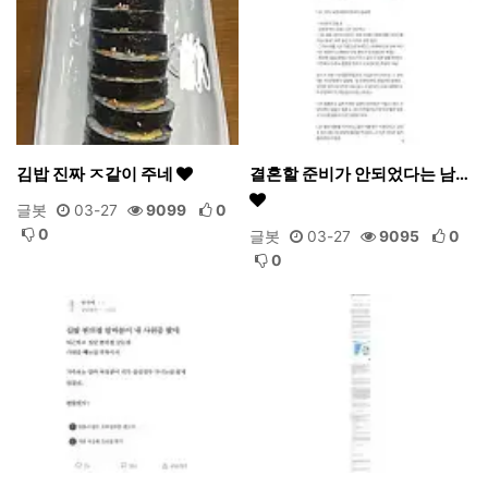
김밥 진짜 ㅈ같이 주네
결혼할 준비가 안되었다는 남…
글봇
03-27
9099
0
0
글봇
03-27
9095
0
0