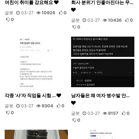
여친이 취미를 강요해요
회사 분위기 안좋아진다는 무…
글봇
03-27
10926
0
0
글봇
03-27
10436
0
0
각종 '사'자 직업들 시험 …
남자들은 왜 여자 병수발 안…
글봇
03-27
9304
0
0
글봇
03-27
9157
0
0