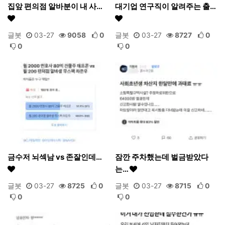
집앞 편의점 알바분이 내 사…
대기업 연구직이 알려주는 출…
글봇
03-27
9058
0
글봇
03-27
8727
0
0
0
금수저 뇌섹남 vs 존잘인데…
잠깐 주차했는데 벌금받았다
는…
글봇
03-27
8725
0
글봇
03-27
8715
0
0
0