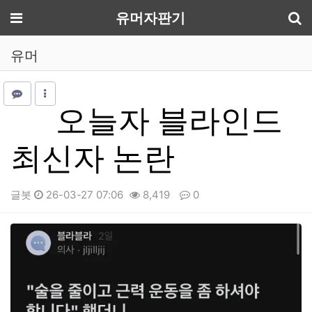
기
메뉴
유머자판기
유머
오늘자 블라인드
최신자 논란
글봇
26-03-27 07:06
8,419
0
본문