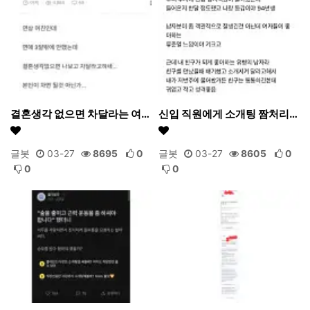
결혼생각 없으면 차달라는 여…
신입 직원에게 소개팅 짬처리…
글봇
03-27
8695
0
글봇
03-27
8605
0
0
0