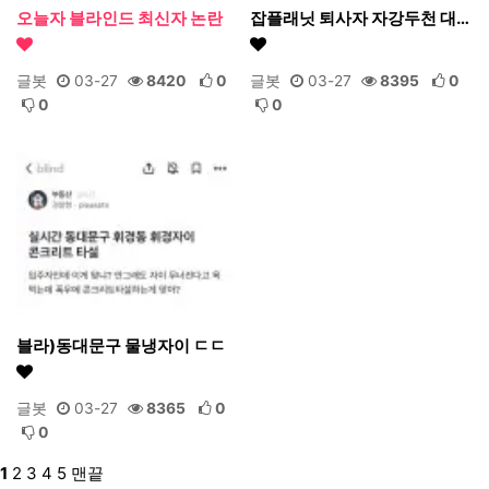
오늘자 블라인드 최신자 논란
잡플래닛 퇴사자 자강두천 대…
글봇
03-27
8420
0
글봇
03-27
8395
0
0
0
블라)동대문구 물냉자이 ㄷㄷ
글봇
03-27
8365
0
0
1
2
3
4
5
맨끝