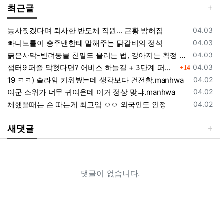
최근글
등록일
농사짓겠다며 퇴사한 반도체 직원… 근황 밝혀짐
04.03
등록일
빠니보틀이 충주맨한테 말해주는 닭갈비의 정석
04.03
등록일
붉은사막-반려동물 친밀도 올리는 법, 강아지는 확정 고양이는 조건 확인
04.03
댓글
등록일
챕터9 퍼즐 막혔다면? 어비스 하늘길 + 3단계 퍼즐 공략 순서 정리 (길찾기 포함)
04.03
14
등록일
19 ㅋㅋ) 슬라임 키워봤는데 생각보다 건전함.manhwa
04.02
등록일
여군 소위가 너무 귀여운데 이거 정상 맞냐.manhwa
04.02
등록일
체했을때는 손 따는게 최고임 ㅇㅇ 외국인도 인정
04.02
새댓글
댓글이 없습니다.