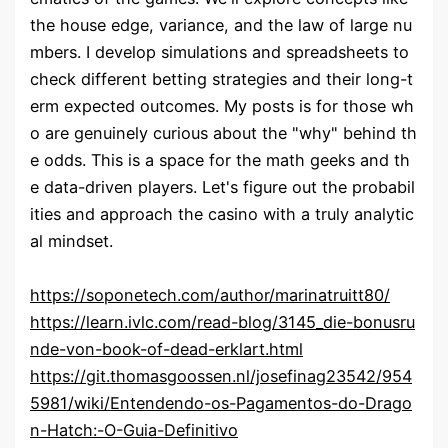
the house edge, variance, and the law of large nu
mbers. I develop simulations and spreadsheets to
check different betting strategies and their long-t
erm expected outcomes. My posts is for those wh
o are genuinely curious about the "why" behind th
e odds. This is a space for the math geeks and th
e data-driven players. Let's figure out the probabil
ities and approach the casino with a truly analytic
al mindset.
https://soponetech.com/author/marinatruitt80/
https://learn.ivlc.com/read-blog/3145_die-bonusru
nde-von-book-of-dead-erklart.html
https://git.thomasgoossen.nl/josefinag23542/954
5981/wiki/Entendendo-os-Pagamentos-do-Drago
n-Hatch:-O-Guia-Definitivo