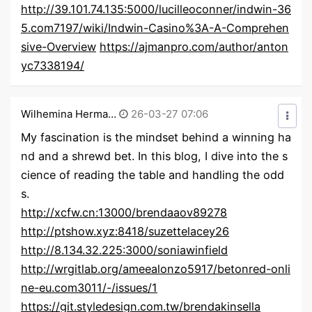
http://39.101.74.135:5000/lucilleoconner/indwin-36
5.com7197/wiki/Indwin-Casino%3A-A-Comprehen
sive-Overview
https://ajmanpro.com/author/anton
yc7338194/
Wilhemina Herma…
26-03-27 07:06
My fascination is the mindset behind a winning ha
nd and a shrewd bet. In this blog, I dive into the s
cience of reading the table and handling the odd
s.
http://xcfw.cn:13000/brendaaov89278
http://ptshow.xyz:8418/suzettelacey26
http://8.134.32.225:3000/soniawinfield
http://wrgitlab.org/ameealonzo5917/betonred-onli
ne-eu.com3011/-/issues/1
https://git.styledesign.com.tw/brendakinsella