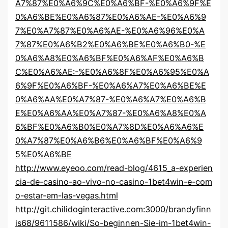
A7%87%E0%A6%9C%E0%A6%BF-%E0%A6%9F%E
0%A6%BE%E0%A6%87%E0%A6%AE-%E0%A6%9
7%E0%A7%87%E0%A6%AE-%E0%A6%96%E0%A
7%87%E0%A6%B2%E0%A6%BE%E0%A6%B0-%E
0%A6%A8%E0%A6%BF%E0%A6%AF%E0%A6%B
C%E0%A6%AE:-%E0%A6%8F%E0%A6%95%E0%A
6%9F%E0%A6%BF-%E0%A6%A7%E0%A6%BE%E
0%A6%AA%E0%A7%87-%E0%A6%A7%E0%A6%B
E%E0%A6%AA%E0%A7%87-%E0%A6%A8%E0%A
6%BF%E0%A6%B0%E0%A7%8D%E0%A6%A6%E
0%A7%87%E0%A6%B6%E0%A6%BF%E0%A6%9
5%E0%A6%BE
http://www.eyeoo.com/read-blog/4615_a-experien
cia-de-casino-ao-vivo-no-casino-1bet4win-e-com
o-estar-em-las-vegas.html
http://git.chilidoginteractive.com:3000/brandyfinn
is68/9611586/wiki/So-beginnen-Sie-im-1bet4win-