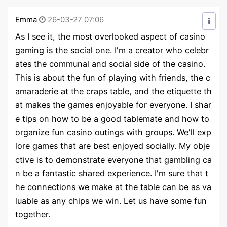
Emma
26-03-27 07:06
As I see it, the most overlooked aspect of casino
gaming is the social one. I'm a creator who celebr
ates the communal and social side of the casino.
This is about the fun of playing with friends, the c
amaraderie at the craps table, and the etiquette th
at makes the games enjoyable for everyone. I shar
e tips on how to be a good tablemate and how to
organize fun casino outings with groups. We'll exp
lore games that are best enjoyed socially. My obje
ctive is to demonstrate everyone that gambling ca
n be a fantastic shared experience. I'm sure that t
he connections we make at the table can be as va
luable as any chips we win. Let us have some fun
together.