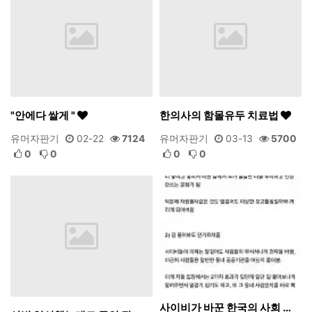
"안에다 쌀게 "
한의사의 함몰유두 치료법
유머자판기
02-22
7124
유머자판기
03-13
5700
0
0
0
0
사이비가 바꾼 한국의 사회 …