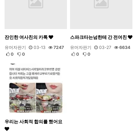
잔인한 여사친의 카톡
스파크타는넘한테 간 전여친
유머자판기
03-13
7247
유머자판기
03-27
6634
0
0
0
0
우리는 사회적 합의를 했어요