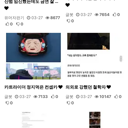
산범 임신했는데도 금연 잘 …
글봇
03-27
7654
0
유머자판기
03-27
8677
0
0
0
카트라이더 정지먹은 컨셉카
의외로 강했던 철학자
글봇
03-27
7133
0
글봇
03-27
10147
0
0
0