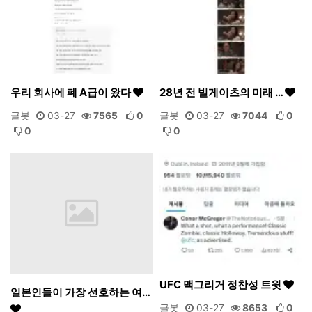
우리 회사에 폐 A급이 왔다
28년 전 빌게이츠의 미래 …
글봇
03-27
7565
0
글봇
03-27
7044
0
0
0
UFC 맥그리거 정찬성 트윗
일본인들이 가장 선호하는 여…
글봇
03-27
8653
0