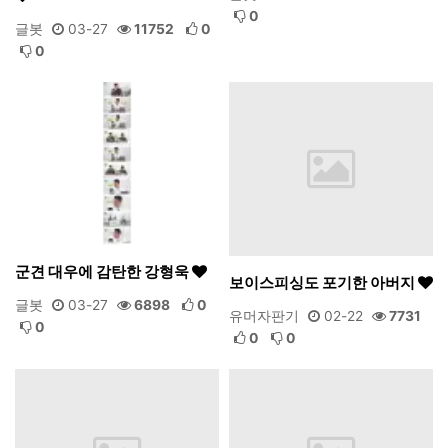
0
글봇
03-27
11752
0
0
군견 대우에 감탄한 강형욱
보이스피싱도 포기한 아버지
글봇
03-27
6898
0
유머자판기
02-22
7731
0
0
0