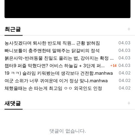
최근글
등록일
농사짓겠다며 퇴사한 반도체 직원… 근황 밝혀짐
04.03
등록일
빠니보틀이 충주맨한테 말해주는 닭갈비의 정석
04.03
등록일
붉은사막-반려동물 친밀도 올리는 법, 강아지는 확정 고양이는 조건 확인
04.03
댓글
등록일
챕터9 퍼즐 막혔다면? 어비스 하늘길 + 3단계 퍼즐 공략 순서 정리 (길찾기 포함)
04.03
14
등록일
19 ㅋㅋ) 슬라임 키워봤는데 생각보다 건전함.manhwa
04.02
등록일
여군 소위가 너무 귀여운데 이거 정상 맞냐.manhwa
04.02
등록일
체했을때는 손 따는게 최고임 ㅇㅇ 외국인도 인정
04.02
새댓글
댓글이 없습니다.