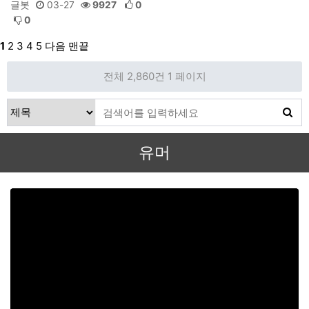
글봇
03-27
9927
0
0
1
2
3
4
5
다음
맨끝
전체 2,860건
1 페이지
유머