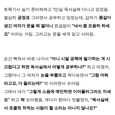
토목기사 실기 준비하려고 1인실 독서실에 다니고 있었음.
열심히
공정표
그리면서 공부하고 있었는데, 갑자기
좆같이
생긴 여자가 문을 팍 열더니
뜬금없이
"낙서 좀 조용히 하세
요"
이러는 거임. 그러고는 문을 세게 닫고 사라짐.
순간 빡쳐서 바로 나가서
"아니 시발 공책에 필기하는 게 시
끄럽다고 하면 독서실에서 어떻게 공부하냐?"
하고 따졌지.
그랬더니 그 여자가
눈을 부릅뜨고
쳐다보면서
"그럼 어쩌
라고요, 다 들리는데!"
막 이러면서 쏘아댐.
그래서 내가
“그렇게 소음에 예민하면 이어플러그라도 끼세
요”
하고
팍
쏘아줬음. 게다가 한마디 덧붙였지,
"독서실에
서 초콜릿 처먹는 사람이 할 소리는 아니지 않나요?"