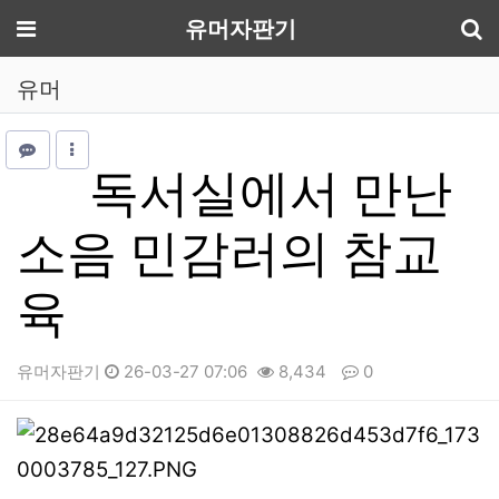
기
메뉴
유머자판기
유머
독서실에서 만난
소음 민감러의 참교
육
유머자판기
26-03-27 07:06
8,434
0
본문