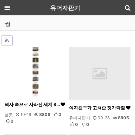
기
메뉴
유머자판기
썰
역사 속으로 사라진 세계 8…
여자친구가 고쳐준 젓가락질
글봇
10-19
8806
0
유머자판기
09-28
8805
0
0
0