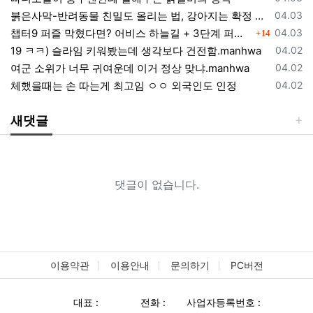
등록일
붉은사막-반려동물 친밀도 올리는 법, 강아지는 확정 고양이는 조건 확인
04.03
댓글
등록일
챕터9 퍼즐 막혔다면? 어비스 하늘길 + 3단계 퍼즐 공략 순서 정리 (길찾기 포함)
04.03
14
등록일
19 ㅋㅋ) 슬라임 키워봤는데 생각보다 건전함.manhwa
04.02
등록일
여군 소위가 너무 귀여운데 이거 정상 맞냐.manhwa
04.02
등록일
체했을때는 손 따는게 최고임 ㅇㅇ 외국인도 인정
04.02
새댓글
댓글이 없습니다.
이용약관
이용안내
문의하기
PC버전
대표 :
전화 :
사업자등록번호 :