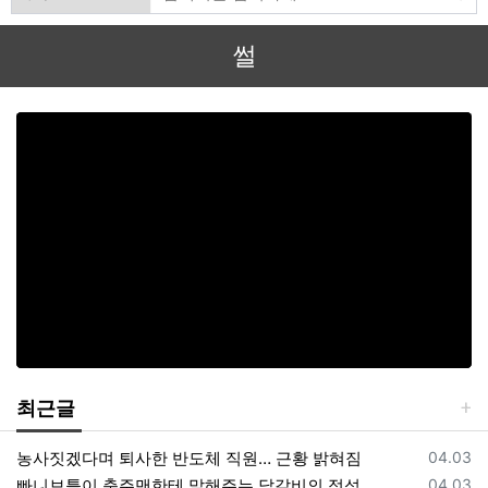
썰
최근글
등록일
농사짓겠다며 퇴사한 반도체 직원… 근황 밝혀짐
04.03
등록일
빠니보틀이 충주맨한테 말해주는 닭갈비의 정석
04.03