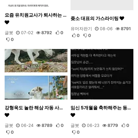
요즘 유치원교사가 퇴사하는 …
좆소 대표의 가스라이팅
유머자판기
08-06
8791
글봇
07-02
8792
0
0
0
0
강형욱도 놀란 해삼 자동 사…
임신 5개월을 축하해주는 동…
글봇
06-24
8789
0
글봇
06-23
8779
0
0
0