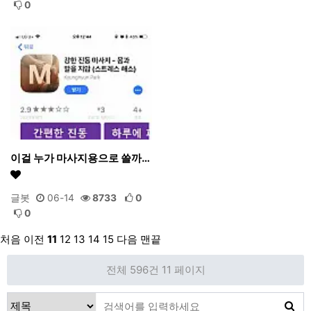
0
이걸 누가 마사지용으로 쓸까…
글봇
06-14
8733
0
0
처음
이전
11
12
13
14
15
다음
맨끝
전체 596건
11 페이지