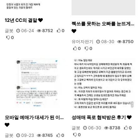
12년 CC의 결말
쩩쓰를 못하는 오빠를 눈뜨게…
글봇
06-24
8752
0
0
유머자판기
08-30
8750
0
0
모바일 예매가 대세가 된 이…
성매매 폭로 협박받은 후기
글봇
06-30
8738
0
0
글봇
09-23
8745
0