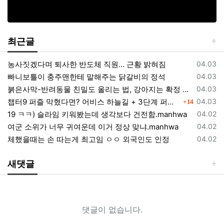
최근글
등록일
농사짓겠다며 퇴사한 반도체 직원… 근황 밝혀짐
04.03
등록일
빠니보틀이 충주맨한테 말해주는 닭갈비의 정석
04.03
등록일
붉은사막-반려동물 친밀도 올리는 법, 강아지는 확정 고양이는 조건 확인
04.03
댓글
등록일
챕터9 퍼즐 막혔다면? 어비스 하늘길 + 3단계 퍼즐 공략 순서 정리 (길찾기 포함)
04.03
14
등록일
19 ㅋㅋ) 슬라임 키워봤는데 생각보다 건전함.manhwa
04.02
등록일
여군 소위가 너무 귀여운데 이거 정상 맞냐.manhwa
04.02
등록일
체했을때는 손 따는게 최고임 ㅇㅇ 외국인도 인정
04.02
새댓글
댓글이 없습니다.