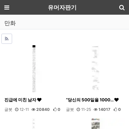
기
메뉴
유머자판기
만화
진급에 미친 남자
“당신의 500일을 1000…
글봇
12-11
20840
0
글봇
11-25
14017
0