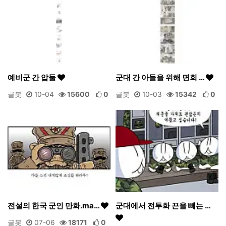
예비군 간 압둘
군대 간 아들을 위해 면회 …
글봇
10-04
15600
0
글봇
10-03
15342
0
전설의 한국 군인 만화.ma…
군대에서 전투화 끈을 빼는 …
글봇
07-06
18171
0