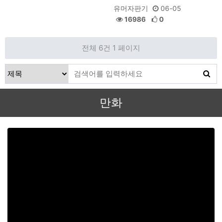
유머자판기
06-05
16986
0
전체 6건
1 페이지
만화