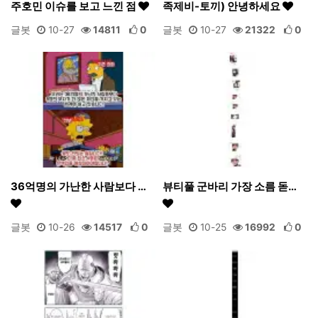
주호민 이슈를 보고 느낀 점
족제비-토끼) 안녕하세요
글봇
10-27
14811
0
글봇
10-27
21322
0
36억명의 가난한 사람보다 …
뷰티풀 군바리 가장 소름 돋…
글봇
10-26
14517
0
글봇
10-25
16992
0