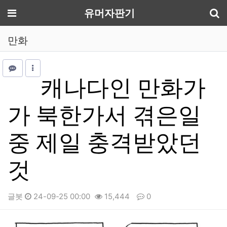
기
메뉴
유머자판기
만화
캐나다인 만화가
가 북한가서 겪은일
중 제일 충격받았던
것
글봇
24-09-25 00:00
15,444
0
본문