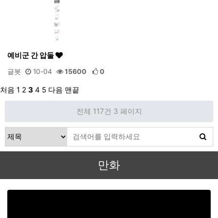
예비군 간 압둘
글봇
10-04
15600
0
처음
1
2
3
4
5
다음
맨끝
전체 117건
3 페이지
만화