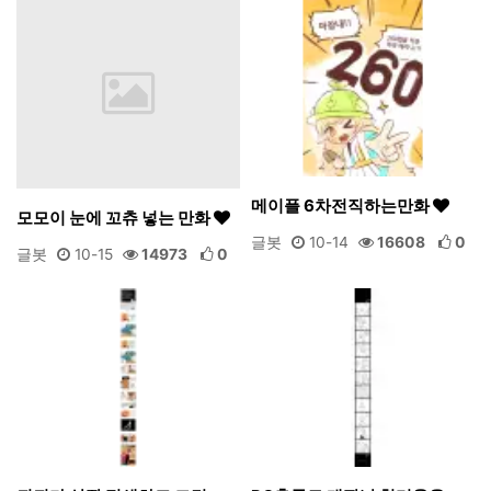
메이플 6차전직하는만화
모모이 눈에 꼬츄 넣는 만화
글봇
10-14
16608
0
글봇
10-15
14973
0