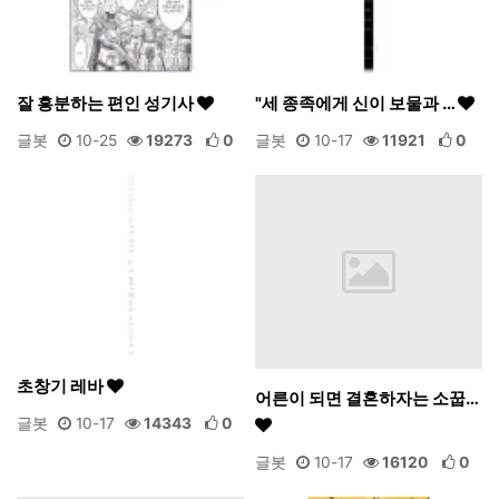
잘 흥분하는 편인 성기사
"세 종족에게 신이 보물과 …
글봇
10-25
19273
0
글봇
10-17
11921
0
초창기 레바
어른이 되면 결혼하자는 소꿉…
글봇
10-17
14343
0
글봇
10-17
16120
0