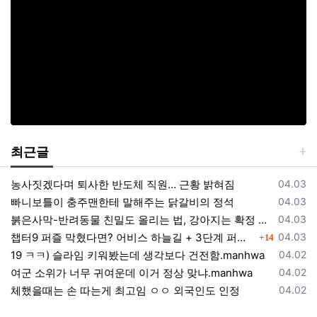
최근글
등록일
농사짓겠다며 퇴사한 반도체 직원… 근황 밝혀짐
04.03
등록일
빠니보틀이 충주맨한테 말해주는 닭갈비의 정석
04.03
등록일
붉은사막-반려동물 친밀도 올리는 법, 강아지는 확정 고양이는 조건 확인
04.03
댓글
등록일
챕터9 퍼즐 막혔다면? 어비스 하늘길 + 3단계 퍼즐 공략 순서 정리 (길찾기 포함)
04.03
14
등록일
19 ㅋㅋ) 슬라임 키워봤는데 생각보다 건전함.manhwa
04.02
등록일
여군 소위가 너무 귀여운데 이거 정상 맞냐.manhwa
04.02
등록일
체했을때는 손 따는게 최고임 ㅇㅇ 외국인도 인정
04.02