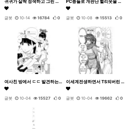
귀귀가 살짝 정색하고 그린 …
PC충들로 개판난 헐리웃을 …
글봇
10-14
16784
0
글봇
10-08
15513
0
여사친 방에서 ㄷㄷ 발견하는…
이세계전생하면서 TS되버린 …
글봇
10-04
15527
0
글봇
10-04
19662
0