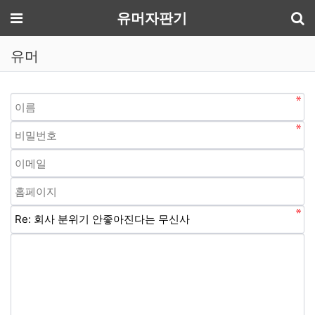
기
메뉴
유머자판기
유머