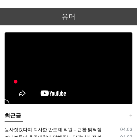
유머
최근글
등록일
농사짓겠다며 퇴사한 반도체 직원… 근황 밝혀짐
04.03
등록일
04.03