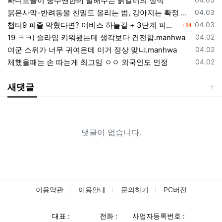
빠니보틀이 충주맨한테 말해주는 닭갈비의 정석
등록일
붉은사막-반려동물 친밀도 올리는 법, 강아지는 확정 고양이는 조건 확인
04.03
댓글
등록일
챕터9 퍼즐 막혔다면? 어비스 하늘길 + 3단계 퍼즐 공략 순서 정리 (길찾기 포함)
04.03
14
등록일
19 ㅋㅋ) 슬라임 키워봤는데 생각보다 건전함.manhwa
04.02
등록일
여군 소위가 너무 귀여운데 이거 정상 맞냐.manhwa
04.02
등록일
체했을때는 손 따는게 최고임 ㅇㅇ 외국인도 인정
04.02
새댓글
댓글이 없습니다.
이용약관
이용안내
문의하기
PC버전
대표 :
전화 :
사업자등록번호 :