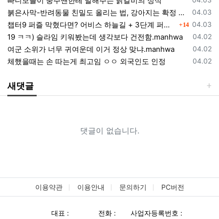
빠니보틀이 충주맨한테 말해주는 닭갈비의 정석
등록일
붉은사막-반려동물 친밀도 올리는 법, 강아지는 확정 고양이는 조건 확인
04.03
댓글
등록일
챕터9 퍼즐 막혔다면? 어비스 하늘길 + 3단계 퍼즐 공략 순서 정리 (길찾기 포함)
04.03
14
등록일
19 ㅋㅋ) 슬라임 키워봤는데 생각보다 건전함.manhwa
04.02
등록일
여군 소위가 너무 귀여운데 이거 정상 맞냐.manhwa
04.02
등록일
체했을때는 손 따는게 최고임 ㅇㅇ 외국인도 인정
04.02
새댓글
댓글이 없습니다.
이용약관
이용안내
문의하기
PC버전
대표 :
전화 :
사업자등록번호 :