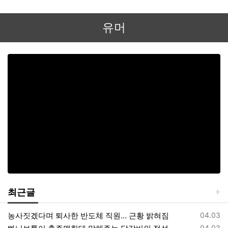
유머
최근글
등록일
농사짓겠다며 퇴사한 반도체 직원… 근황 밝혀짐
04.03
등록일
04.03