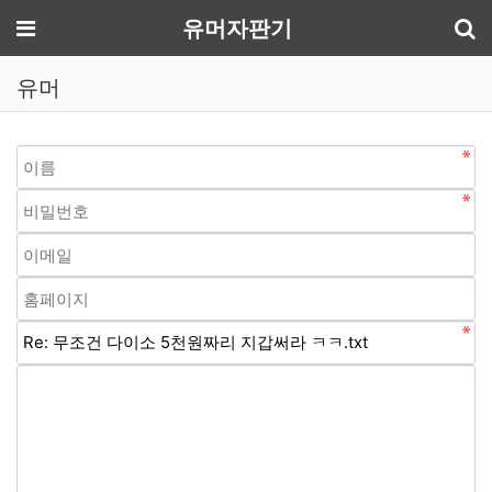
기
메뉴
유머자판기
유머