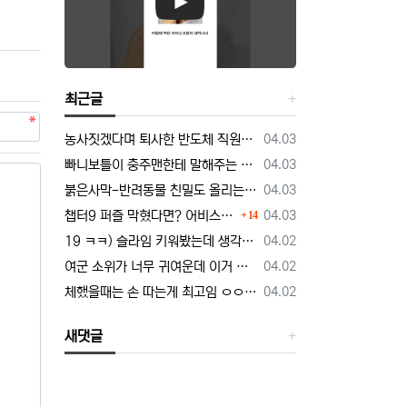
최근글
등록일
농사짓겠다며 퇴사한 반도체 직원… 근황 밝혀짐
04.03
등록일
빠니보틀이 충주맨한테 말해주는 닭갈비의 정석
04.03
등록일
붉은사막-반려동물 친밀도 올리는 법, 강아지는 확정 고양이는 조건 확인
04.03
댓글
등록일
챕터9 퍼즐 막혔다면? 어비스 하늘길 + 3단계 퍼즐 공략 순서 정리 (길찾기 포함)
04.03
14
등록일
19 ㅋㅋ) 슬라임 키워봤는데 생각보다 건전함.manhwa
04.02
등록일
여군 소위가 너무 귀여운데 이거 정상 맞냐.manhwa
04.02
등록일
체했을때는 손 따는게 최고임 ㅇㅇ 외국인도 인정
04.02
새댓글