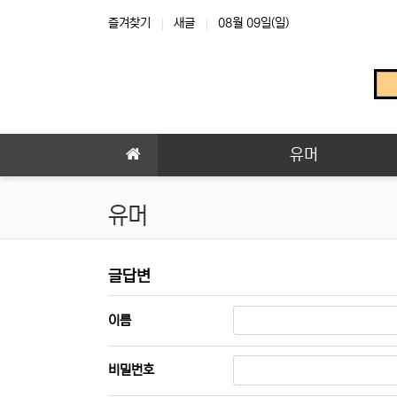
상단 네비
즐겨찾기
새글
08월 09일(일)
메인 메뉴
유머
유머
유머 글답변
글답변
필수
이름
필수
비밀번호