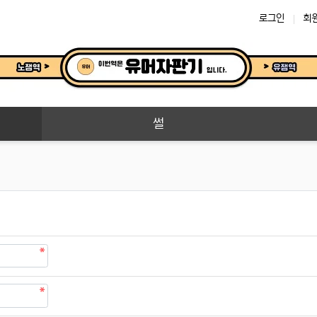
로그인
회
썰