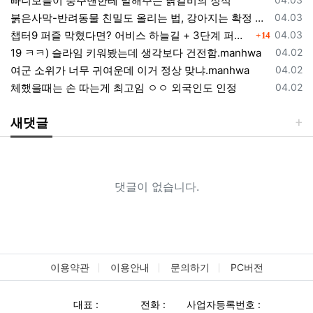
빠니보틀이 충주맨한테 말해주는 닭갈비의 정석
등록일
붉은사막-반려동물 친밀도 올리는 법, 강아지는 확정 고양이는 조건 확인
04.03
댓글
등록일
챕터9 퍼즐 막혔다면? 어비스 하늘길 + 3단계 퍼즐 공략 순서 정리 (길찾기 포함)
04.03
14
등록일
19 ㅋㅋ) 슬라임 키워봤는데 생각보다 건전함.manhwa
04.02
등록일
여군 소위가 너무 귀여운데 이거 정상 맞냐.manhwa
04.02
등록일
체했을때는 손 따는게 최고임 ㅇㅇ 외국인도 인정
04.02
새댓글
댓글이 없습니다.
이용약관
이용안내
문의하기
PC버전
대표 :
전화 :
사업자등록번호 :