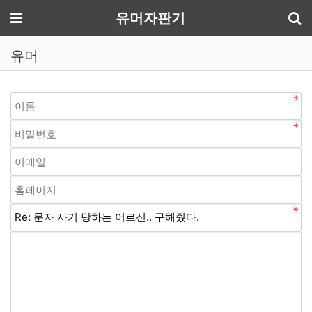
기
메뉴
유머자판기
유머