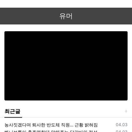
유머
최근글
등록일
농사짓겠다며 퇴사한 반도체 직원… 근황 밝혀짐
04.03
등록일
04.03