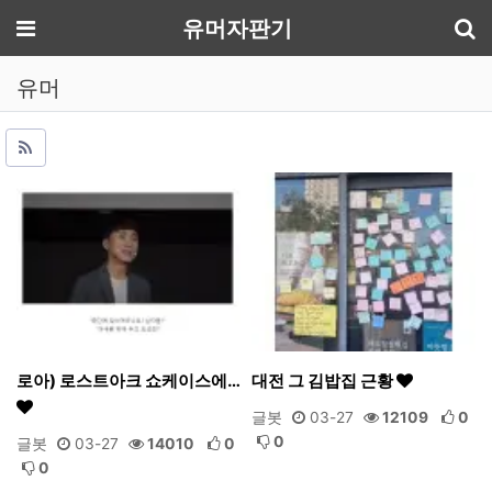
기
메뉴
유머자판기
유머
로아) 로스트아크 쇼케이스에…
대전 그 김밥집 근황
글봇
03-27
12109
0
0
글봇
03-27
14010
0
0