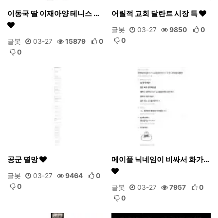
이동국 딸 이재아양 테니스 …
어릴적 교회 달란트 시장 특
글봇
03-27
9850
0
0
글봇
03-27
15879
0
0
공군 멸망
메이플 닉네임이 비싸서 화가…
글봇
03-27
9464
0
0
글봇
03-27
7957
0
0