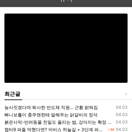
최근글
등록일
농사짓겠다며 퇴사한 반도체 직원… 근황 밝혀짐
04.03
등록일
빠니보틀이 충주맨한테 말해주는 닭갈비의 정석
04.03
등록일
붉은사막-반려동물 친밀도 올리는 법, 강아지는 확정 고양이는 조건 확인
04.03
댓글
등록일
챕터9 퍼즐 막혔다면? 어비스 하늘길 + 3단계 퍼즐 공략 순서 정리 (길찾기 포함)
04.03
14