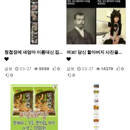
청첩장에 새엄마 이름대신 집…
여보! 당신 할아버지 사진을…
글봇
03-27
9598
0
글봇
03-27
14379
0
0
0