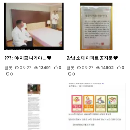
??? : 야 지금 나가야 …
강남 소재 아파트 공지문
글봇
03-27
13491
0
글봇
03-27
14602
0
0
0