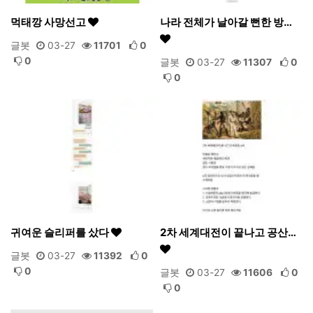
먹태깡 사망선고
나라 전체가 날아갈 뻔한 방…
글봇
03-27
11701
0
0
글봇
03-27
11307
0
0
귀여운 슬리퍼를 샀다
2차 세계대전이 끝나고 공산…
글봇
03-27
11392
0
0
글봇
03-27
11606
0
0