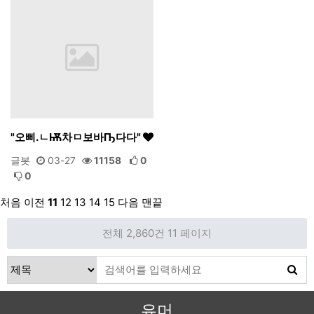
"오삐.ㄴѬ차ㅁ보바Ҧ다다"
글봇
03-27
11158
0
0
처음
이전
11
12
13
14
15
다음
맨끝
전체 2,860건
11 페이지
유머