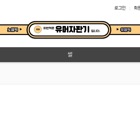
로그인
회
썰