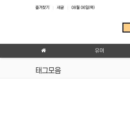
상단 네비
즐겨찾기
새글
08월 06일(목)
메인 메뉴
유머
태그모음