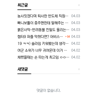
최근글
등록일
농사짓겠다며 퇴사한 반도체 직원… 근황 밝혀짐
04.03
등록일
빠니보틀이 충주맨한테 말해주는 닭갈비의 정석
04.03
등록일
붉은사막-반려동물 친밀도 올리는 법, 강아지는 확정 고양이는 조건 확인
04.03
댓글
등록일
챕터9 퍼즐 막혔다면? 어비스 하늘길 + 3단계 퍼즐 공략 순서 정리 (길찾기 포함)
04.03
14
등록일
19 ㅋㅋ) 슬라임 키워봤는데 생각보다 건전함.manhwa
04.02
등록일
여군 소위가 너무 귀여운데 이거 정상 맞냐.manhwa
04.02
등록일
체했을때는 손 따는게 최고임 ㅇㅇ 외국인도 인정
04.02
새댓글
댓글이 없습니다.