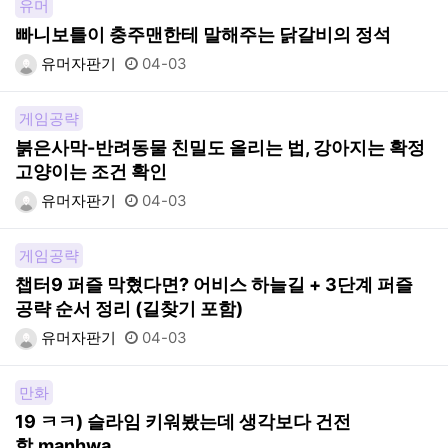
유머
빠니보틀이 충주맨한테 말해주는 닭갈비의 정석
유머자판기
04-03
게임공략
붉은사막-반려동물 친밀도 올리는 법, 강아지는 확정
고양이는 조건 확인
유머자판기
04-03
게임공략
챕터9 퍼즐 막혔다면? 어비스 하늘길 + 3단계 퍼즐
공략 순서 정리 (길찾기 포함)
유머자판기
04-03
만화
19 ㅋㅋ) 슬라임 키워봤는데 생각보다 건전
함.manhwa