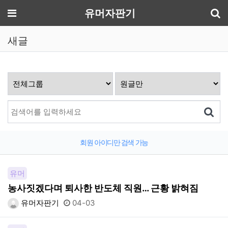
기
메뉴
유머자판기
새글
회원 아이디만 검색 가능
유머
농사짓겠다며 퇴사한 반도체 직원… 근황 밝혀짐
유머자판기
04-03