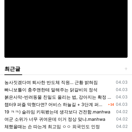
최근글
등록일
농사짓겠다며 퇴사한 반도체 직원… 근황 밝혀짐
04.03
등록일
빠니보틀이 충주맨한테 말해주는 닭갈비의 정석
04.03
등록일
붉은사막-반려동물 친밀도 올리는 법, 강아지는 확정 고양이는 조건 확인
04.03
댓글
등록일
챕터9 퍼즐 막혔다면? 어비스 하늘길 + 3단계 퍼즐 공략 순서 정리 (길찾기 포함)
04.03
14
등록일
19 ㅋㅋ) 슬라임 키워봤는데 생각보다 건전함.manhwa
04.02
등록일
여군 소위가 너무 귀여운데 이거 정상 맞냐.manhwa
04.02
등록일
체했을때는 손 따는게 최고임 ㅇㅇ 외국인도 인정
04.02