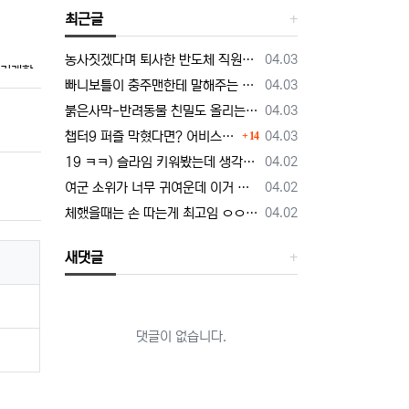
최근글
등록일
농사짓겠다며 퇴사한 반도체 직원… 근황 밝혀짐
04.03
 거래할
등록일
빠니보틀이 충주맨한테 말해주는 닭갈비의 정석
04.03
등록일
붉은사막-반려동물 친밀도 올리는 법, 강아지는 확정 고양이는 조건 확인
04.03
댓글
등록일
챕터9 퍼즐 막혔다면? 어비스 하늘길 + 3단계 퍼즐 공략 순서 정리 (길찾기 포함)
04.03
14
등록일
19 ㅋㅋ) 슬라임 키워봤는데 생각보다 건전함.manhwa
04.02
등록일
여군 소위가 너무 귀여운데 이거 정상 맞냐.manhwa
04.02
등록일
체했을때는 손 따는게 최고임 ㅇㅇ 외국인도 인정
04.02
송번호·
(전면)
새댓글
 이해할
댓글이 없습니다.
 「전자서
위에서 이