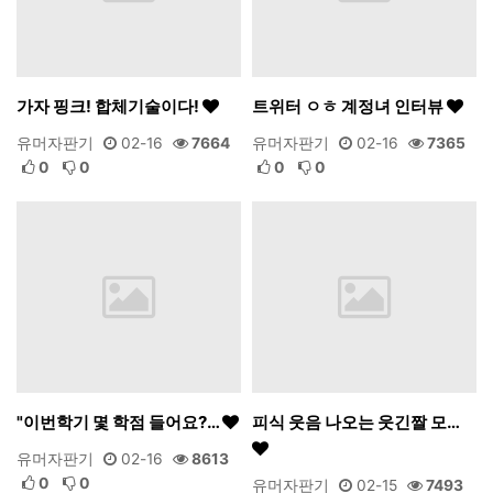
가자 핑크! 합체기술이다!
트위터 ㅇㅎ 계정녀 인터뷰
유머자판기
02-16
7664
유머자판기
02-16
7365
0
0
0
0
"이번학기 몇 학점 들어요?…
피식 웃음 나오는 웃긴짤 모…
유머자판기
02-16
8613
0
0
유머자판기
02-15
7493