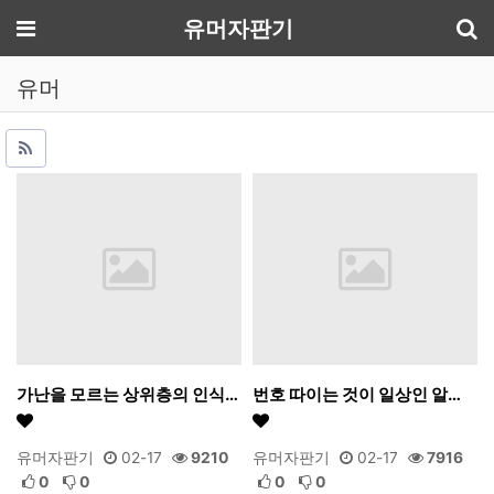
기
메뉴
유머자판기
유머
가난을 모르는 상위층의 인식…
번호 따이는 것이 일상인 알…
유머자판기
02-17
9210
유머자판기
02-17
7916
0
0
0
0