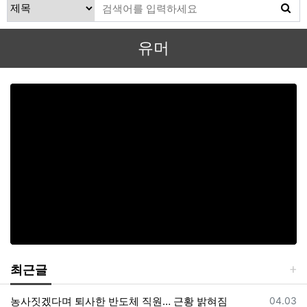
유머
최근글
등록일
농사짓겠다며 퇴사한 반도체 직원… 근황 밝혀짐
04.03