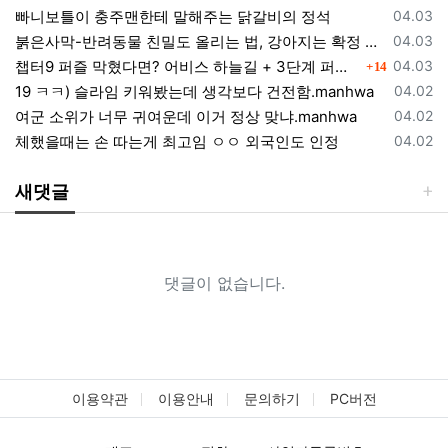
등록일
빠니보틀이 충주맨한테 말해주는 닭갈비의 정석
04.03
등록일
붉은사막-반려동물 친밀도 올리는 법, 강아지는 확정 고양이는 조건 확인
04.03
댓글
등록일
챕터9 퍼즐 막혔다면? 어비스 하늘길 + 3단계 퍼즐 공략 순서 정리 (길찾기 포함)
04.03
14
등록일
19 ㅋㅋ) 슬라임 키워봤는데 생각보다 건전함.manhwa
04.02
등록일
여군 소위가 너무 귀여운데 이거 정상 맞냐.manhwa
04.02
등록일
체했을때는 손 따는게 최고임 ㅇㅇ 외국인도 인정
04.02
새댓글
댓글이 없습니다.
이용약관
이용안내
문의하기
PC버전