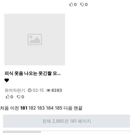
0
0
피식 웃음 나오는 웃긴짤 모…
유머자판기
02-15
8283
0
0
처음
이전
181
182
183
184
185
다음
맨끝
전체 2,860건
181 페이지