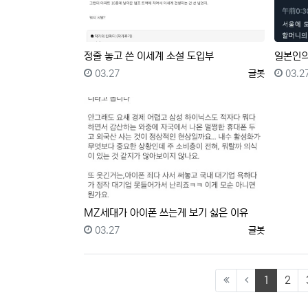
정줄 놓고 쓴 이세계 소설 도입부
일본인의
등록일
등록자
등록
03.27
글봇
03.2
MZ세대가 아이폰 쓰는게 보기 싫은 이유
등록일
등록자
03.27
글봇
(current
1
2