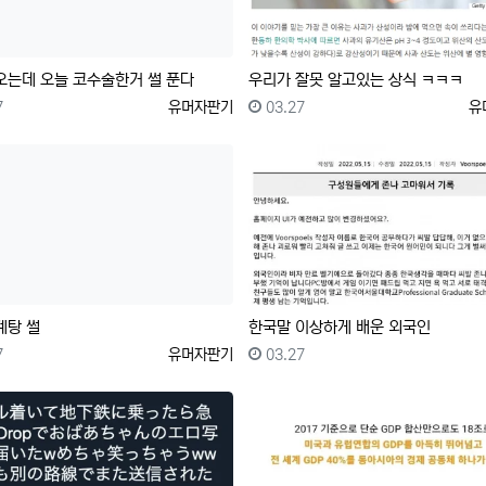
오는데 오늘 코수술한거 썰 푼다
우리가 잘못 알고있는 상식 ㅋㅋㅋ
일
등록자
등록일
등
7
유머자판기
03.27
유
계탕 썰
한국말 이상하게 배운 외국인
일
등록자
등록일
7
유머자판기
03.27