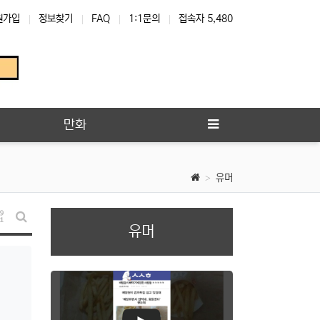
원가입
정보찾기
FAQ
1:1문의
접속자 5,480
만화
유머
S
게시물 정렬
유머
게시판 검색