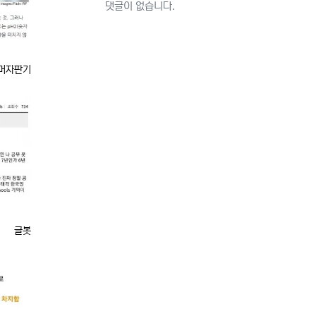
댓글이 없습니다.
록자
머자판기
등록자
글봇