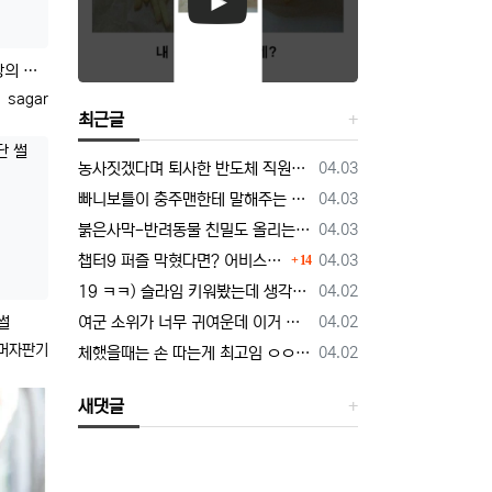
미래 전장의 핵심, 군용 지상 차량 시장의 진화와 성장 전망
등록자
sagar
최근글
등록일
농사짓겠다며 퇴사한 반도체 직원… 근황 밝혀짐
04.03
등록일
빠니보틀이 충주맨한테 말해주는 닭갈비의 정석
04.03
등록일
붉은사막-반려동물 친밀도 올리는 법, 강아지는 확정 고양이는 조건 확인
04.03
댓글
등록일
챕터9 퍼즐 막혔다면? 어비스 하늘길 + 3단계 퍼즐 공략 순서 정리 (길찾기 포함)
04.03
14
등록일
19 ㅋㅋ) 슬라임 키워봤는데 생각보다 건전함.manhwa
04.02
등록일
썰
여군 소위가 너무 귀여운데 이거 정상 맞냐.manhwa
04.02
록자
머자판기
등록일
체했을때는 손 따는게 최고임 ㅇㅇ 외국인도 인정
04.02
새댓글