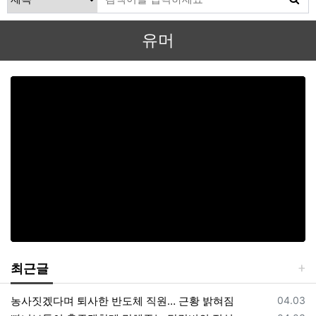
유머
최근글
등록일
농사짓겠다며 퇴사한 반도체 직원… 근황 밝혀짐
04.03