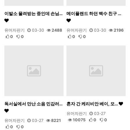
이발소 물려받는 중인데 손님…
메이플랜드 하던 백수 친구 …
유머자판기
03-30
2488
유머자판기
03-30
2196
0
0
0
0
독서실에서 만난 소음 민감러…
혼자 간 케리비안 베이, 모…
유머자판기
03-27
10075
0
0
유머자판기
03-27
8221
0
0