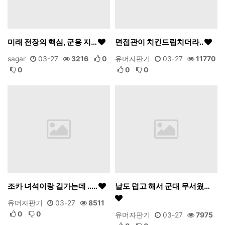
미래 전장의 핵심, 군용 지…
면접관이 치킨드립치더라..
sagar
03-27
3216
0
유머자판기
03-27
11770
0
0
0
조카 녀석이랑 길가는데 ..…
날도 덥고 해서 군대 무서웠…
유머자판기
03-27
8511
0
0
유머자판기
03-27
7975