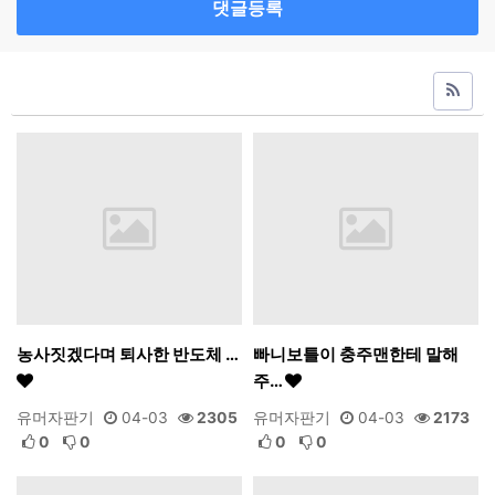
댓글등록
농사짓겠다며 퇴사한 반도체 …
빠니보틀이 충주맨한테 말해
주…
유머자판기
04-03
2305
유머자판기
04-03
2173
0
0
0
0