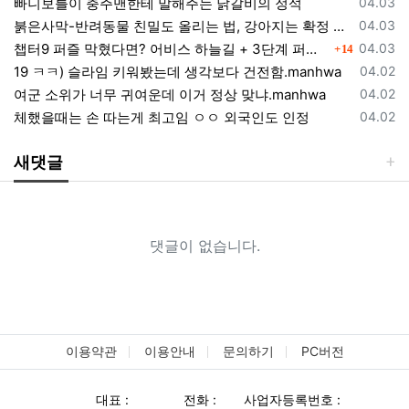
등록일
빠니보틀이 충주맨한테 말해주는 닭갈비의 정석
04.03
등록일
붉은사막-반려동물 친밀도 올리는 법, 강아지는 확정 고양이는 조건 확인
04.03
댓글
등록일
챕터9 퍼즐 막혔다면? 어비스 하늘길 + 3단계 퍼즐 공략 순서 정리 (길찾기 포함)
04.03
14
등록일
19 ㅋㅋ) 슬라임 키워봤는데 생각보다 건전함.manhwa
04.02
등록일
여군 소위가 너무 귀여운데 이거 정상 맞냐.manhwa
04.02
등록일
체했을때는 손 따는게 최고임 ㅇㅇ 외국인도 인정
04.02
새댓글
댓글이 없습니다.
이용약관
이용안내
문의하기
PC버전
대표 :
전화 :
사업자등록번호 :