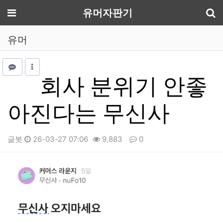
기
메뉴
유머자판기
유머
회사 분위기 안좋
아진다는 무신사
글봇
26-03-27 07:06
9,883
0
본문