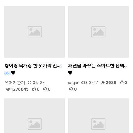
형이랑 육개장 한 젓가락 전…
패션을 바꾸는 스마트한 선택…
85
유머자판기
03-27
sagar
03-27
2989
0
1278845
0
0
0