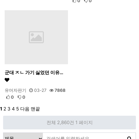
0
0
군대 ㅈㄴ 가기 싫었던 이유…
유머자판기
03-27
7868
0
0
1
2
3
4
5
다음
맨끝
전체 2,860건
1 페이지