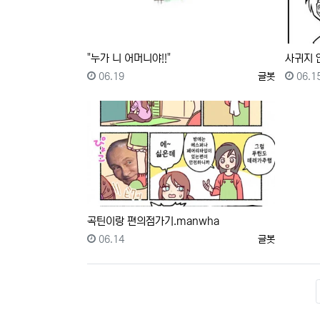
"누가 니 어머니야!!"
사귀지 
등록일
등록자
등록
06.19
글봇
06.1
곡틴이랑 편의점가기.manwha
등록일
등록자
06.14
글봇