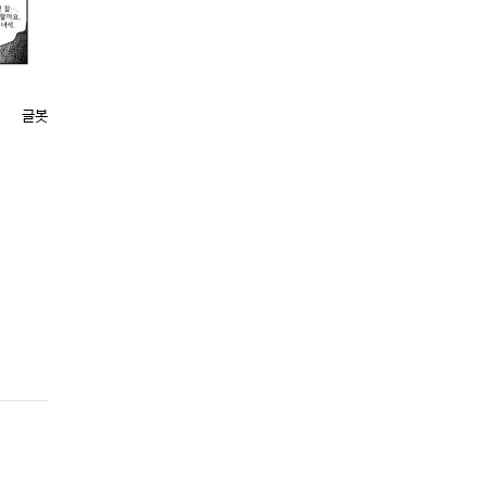
등록자
글봇