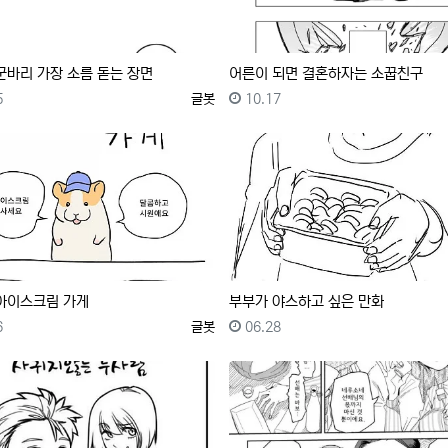
군바리 가장 소름 돋는 장면
어른이 되면 결혼하자는 소꿉친구
일
등록자
등록일
5
글봇
10.17
아이스크림 가게
부부가 야스하고 싶은 만화
일
등록자
등록일
6
글봇
06.28