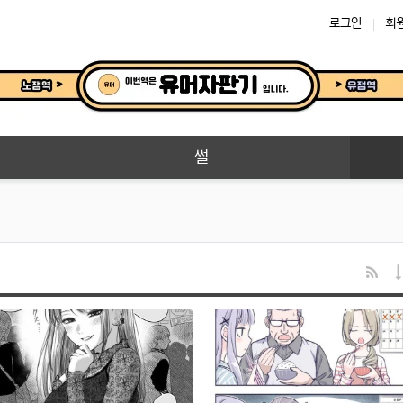
로그인
회
썰
RS